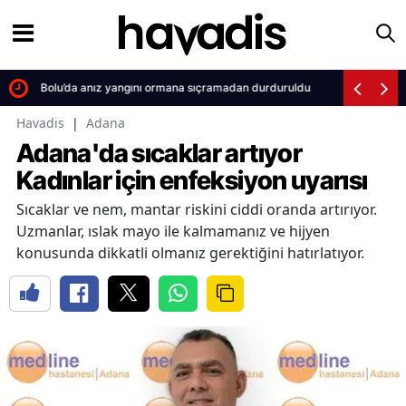
turdu
Bolu’da anız yangını ormana sıçramadan durduruldu
Havadis
|
Adana
Adana'da sıcaklar artıyor
Kadınlar için enfeksiyon uyarısı
Sıcaklar ve nem, mantar riskini ciddi oranda artırıyor.
Uzmanlar, ıslak mayo ile kalmamanız ve hijyen
konusunda dikkatli olmanız gerektiğini hatırlatıyor.