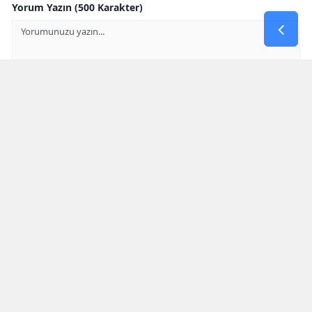
Yorum Yazın (500 Karakter)
GÖNDER
Yorum yazma kurallarını
okumuş ve kabul etmiş sayılırsınız
Aşağıdaki görselde işlemin sonucu kaçtır
* Bu içerik ile ilgili yorum yok, ilk yorumu siz yazın, tartışalım *