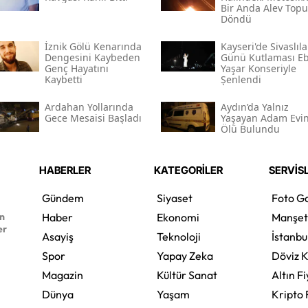
Bir Anda Alev Top
Döndü
İznik Gölü Kenarında
Kayseri'de Sivaslıla
Dengesini Kaybeden
Günü Kutlaması E
Genç Hayatını
Yaşar Konseriyle
Kaybetti
Şenlendi
Ardahan Yollarında
Aydın’da Yalnız
Gece Mesaisi Başladı
Yaşayan Adam Evi
Ölü Bulundu
HABERLER
KATEGORİLER
SERVİS
Gündem
Siyaset
Foto Ga
en
Haber
Ekonomi
Manşet
er
Asayiş
Teknoloji
İstanbu
Spor
Yapay Zeka
Döviz K
Magazin
Kültür Sanat
Altın Fi
Dünya
Yaşam
Kripto 