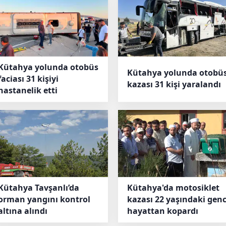
Kütahya yolunda otobüs
Kütahya yolunda otobü
faciası 31 kişiyi
kazası 31 kişi yaralandı
hastanelik etti
Kütahya Tavşanlı’da
Kütahya'da motosiklet
orman yangını kontrol
kazası 22 yaşındaki genc
altına alındı
hayattan kopardı