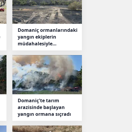
ipliği yaptı
feci kaza
va Puta Türkiye Şampiyonası sona
Kütahya’nın Tavşanlı ilç
rıştığı turnuvada dereceye girenler
yaşındaki Ayşe Yalçın hay
Domaniç ormanlarındaki
hastaneye kaldırıldı.
e
yangın ekiplerin
müdahalesiyle
söndürüldü
Domaniç'te tarım
arazisinde başlayan
yangın ormana sıçradı