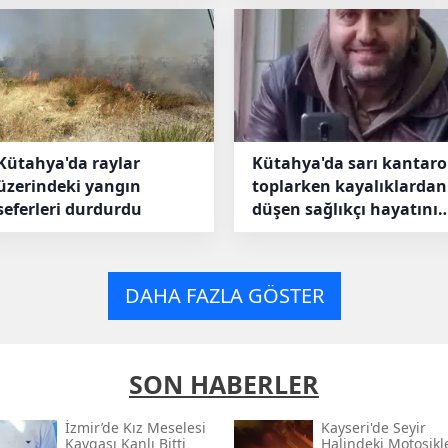
Kütahya'da raylar
Kütahya'da sarı kantar
üzerindeki yangın
toplarken kayalıklardan
seferleri durdurdu
düşen sağlıkçı hayatını
kaybetti
DAHA FAZLA GÖSTER
SON HABERLER
İzmir’de Kız Meselesi
Kayseri'de Seyir
Kavgası Kanlı Bitti
Halindeki Motosikl