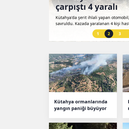
çarpıştı 4 yaralı
evde yangın çıktı.
Kütahya'da şerit ihlali yapan otomobi
iğer evlere sıçramadan
savruldu. Kazada yaralanan 4 kişi hast
1
2
3
Kütahya ormanlarında
yangın paniği büyüyor