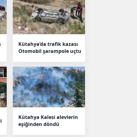
s
Kütahya’da trafik kazası
Otomobil şarampole uçtu
Kütahya Kalesi alevlerin
i
eşiğinden döndü