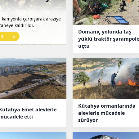
zaferine ev sah
l, kamyonla çarpışarak araziye
Kütahya’da düzenlenen Açık Ha
aneye kaldırıldı.
erdi. 490 sporcunun kıyasıya ya
Domaniç yolunda taş
madalyalarına kavuştu.
4
5
yüklü traktör şarampol
uçtu
Kütahya ormanlarında
Kütahya Emet alevlerle
alevlerle mücadele
mücadele etti
sürüyor