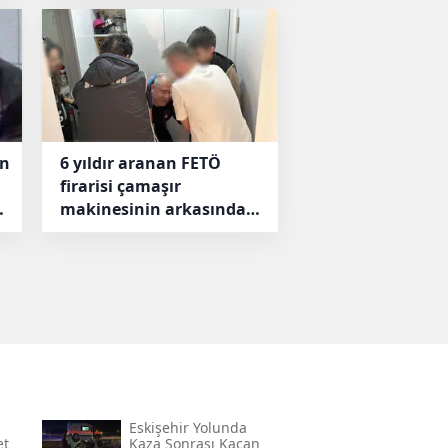
on
6 yıldır aranan FETÖ
firarisi çamaşır
makinesinin arkasında
bulundu
Eskişehir Yolunda
et
Kaza Sonrası Kaçan