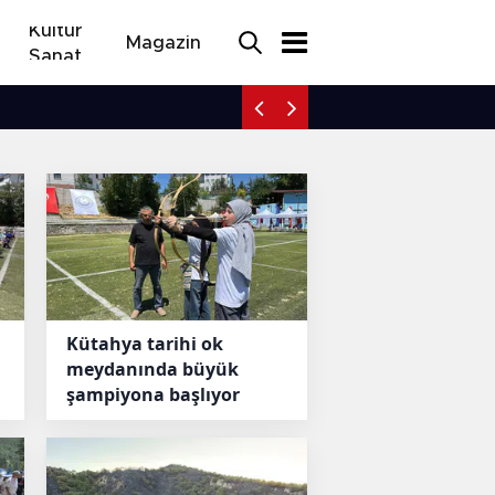
Kültür
Magazin
Sanat
Kayseri'de seyir halinde
Kütahya tarihi ok
meydanında büyük
şampiyona başlıyor
okçuların
Kütahya Tav