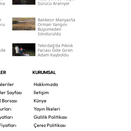
una
Sürücü Aranıyor
r
Balıkesir Manyas’ta
bru
Orman Yangını
Büyümeden
Söndürüldü
Tekirdağ'da Piknik
nde
Faciası Göle Giren
Adam Kayboldu
LER
KURUMSAL
leriler
Hakkımızda
ler Sayfası
İletişim
l Borsası
Künye
urları
Yayın İlkeleri
yatları
Gizlilik Politikası
Fiyatları
Çerez Politikası