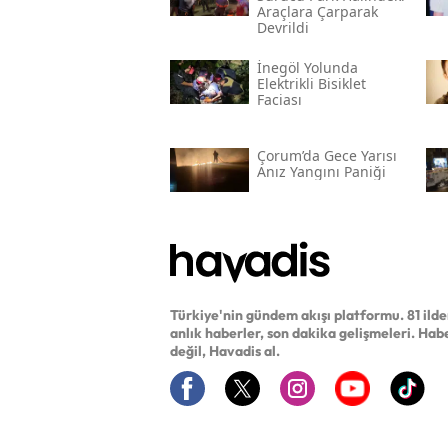
Araçlara Çarparak
Devrildi
İnegöl Yolunda
Elektrikli Bisiklet
Faciası
Çorum’da Gece Yarısı
Anız Yangını Paniği
Türkiye'nin gündem akışı platformu. 81 ild
anlık haberler, son dakika gelişmeleri. Hab
değil, Havadis al.