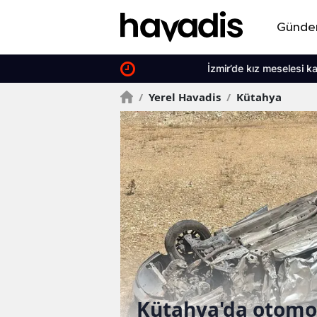
Günd
İzmir’de kız meselesi kavgası kanlı bit
/
Yerel Havadis
/
Kütahya
ir ev küle
Kütahya'da otomo