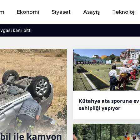
em
Ekonomi
Siyaset
Asayiş
Teknoloji
ti
Kütahya ata sporuna ev
sahipliği yapıyor
bil ile kamyon
Kütahya minik 