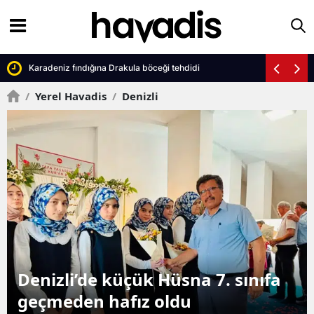
Karadeniz fındığına Drakula böceği tehdidi
/
Yerel Havadis
/
Denizli
Çardak’ın kayıp hatıraları dijital
arşivde toplanıyor