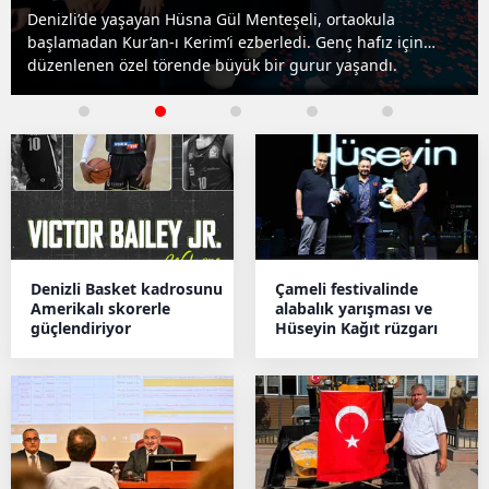
Çardak Kaymakamlığı, ilçenin geçmişini gün yüzüne
çıkarmak için eski fotoğrafları topluyor.
Denizli Basket kadrosunu
Çameli festivalinde
Amerikalı skorerle
alabalık yarışması ve
güçlendiriyor
Hüseyin Kağıt rüzgarı