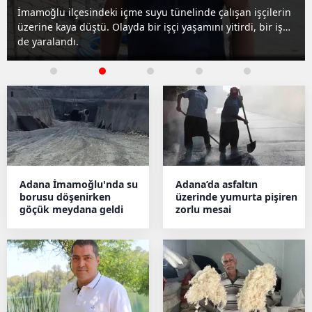
işçilerin
Adana'nın İmamoğlu ilçesindeki içme suyu tünelind
, bir işçi
kaya parçası düştü. Göçükte bir işçi yaşamını yitirdi, b
de ağır yaralandı.
Adana İmamoğlu'nda su
Adana’da asfaltın
borusu döşenirken
üzerinde yumurta pişiren
göçük meydana geldi
zorlu mesai