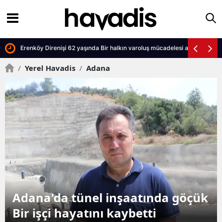
Erenköy Direnişi 62 yaşında Bir halkın varoluş mücadelesi anıldı
/
Yerel Havadis
/
Adana
göçük
Adana'da tünel çalışmasında
göçük Bir işçi hayatını kaybet