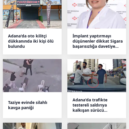
Adana'da oto kilitçi
İmplant yaptırmayı
dükkanında iki kişi ölü
düşünenler dikkat Sigara
bulundu
başarısızlığa davetiye
çıkarıyor
Adana'da trafikte
Taziye evinde silahlı
testereli saldırıya
kavga paniği
kalkışan sürücü
cezaevine gönderildi