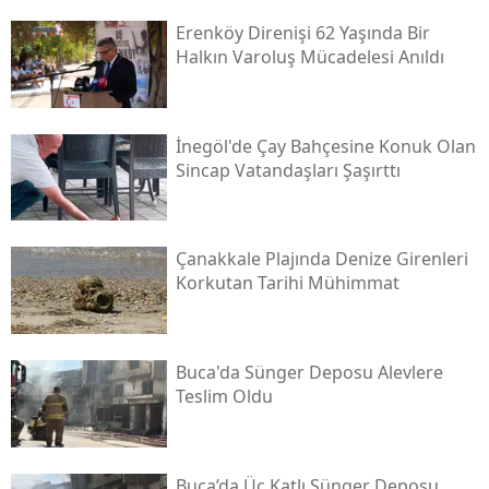
Erenköy Direnişi 62 Yaşında Bir
Halkın Varoluş Mücadelesi Anıldı
İnegöl'de Çay Bahçesine Konuk Olan
Sincap Vatandaşları Şaşırttı
Çanakkale Plajında Denize Girenleri
Korkutan Tarihi Mühimmat
Buca'da Sünger Deposu Alevlere
Teslim Oldu
Buca’da Üç Katlı Sünger Deposu