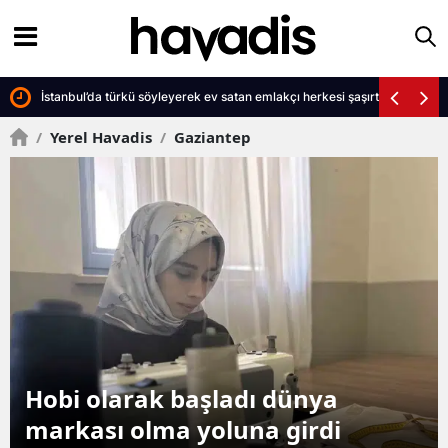
İstanbul’da türkü söyleyerek ev satan emlakçı herkesi şaşırtıyor
/
Yerel Havadis
/
Gaziantep
dı dünya
Gaziantep’te define
na girdi
5 kişiye jandarma b