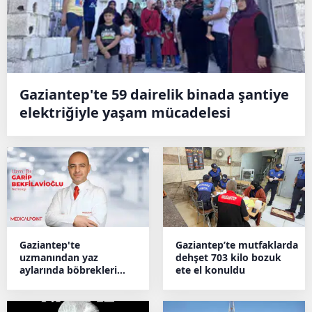
Gaziantep'te 59 dairelik binada şantiye
elektriğiyle yaşam mücadelesi
Gaziantep'te
Gaziantep’te mutfaklarda
uzmanından yaz
dehşet 703 kilo bozuk
aylarında böbrekleri
ete el konuldu
koruma uyarısı