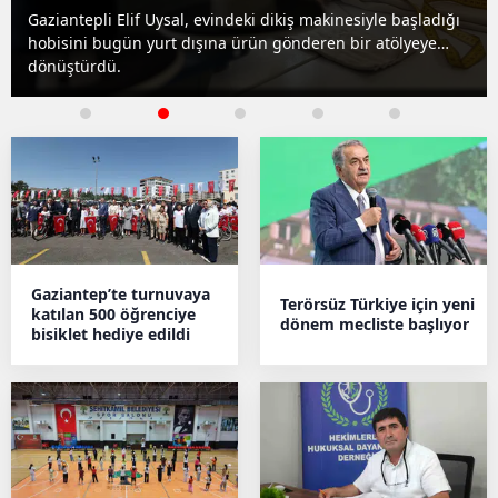
ikiş makinesiyle başladığı
Gaziantep’in Nizip ilçesinde evinin a
 gönderen bir atölyeye
suçüstü yakalandı. Define arayan şü
derin çukur şaşkınlık yarattı.
Gaziantep’te turnuvaya
Terörsüz Türkiye için yeni
katılan 500 öğrenciye
dönem mecliste başlıyor
bisiklet hediye edildi