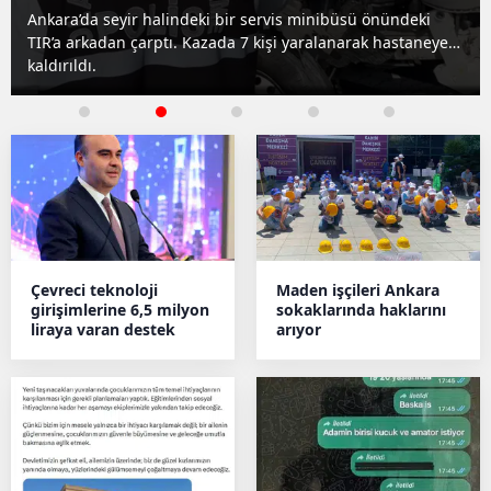
eki
Tarım ve Orman Bakanlığı, çocuklara doğa sevgisi aşı
taneye
için 81 ilde aile kampları düzenliyor. 40 bin kişi dijital
dünyadan uzaklaşıp tabiatla buluştu.
Çevreci teknoloji
Maden işçileri Ankara
girişimlerine 6,5 milyon
sokaklarında haklarını
liraya varan destek
arıyor