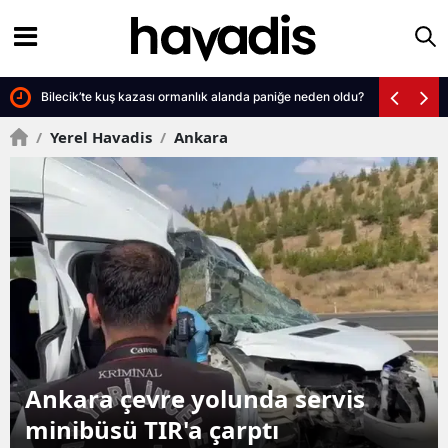
t çeken kuruluş mesajı
Bilecik’te kuş kazası ormanlık alanda paniğe neden oldu?
/
Yerel Havadis
/
Ankara
Ekranı kapatan çocuklar için 8
ilde doğa seferberliği