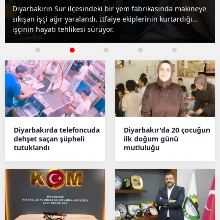
akineye
Bağlar ilçesinde sıcaktan bunalıp kanala giren Muha
ığı
Çiçek akıntıya kapıldı. Arama kurtarma ekipleri gencin
cansız bedenine ulaştı.
Diyarbakırda telefoncuda
Diyarbakır'da 20 çocuğun
dehşet saçan şüpheli
ilk doğum günü
tutuklandı
mutluluğu