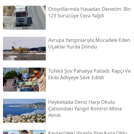
Otoyollarında Havadan Denetim: Bin
123 Sürücüye Ceza Yağdı
Avrupa Yangınlarıyla Mücadele Eden
Uçaklar Yurda Döndü
Tüfekli Şov Pahalıya Patladı: Rapçi Ve
Ekibi Adliyeye Sevk Edildi
Heybeliada Deniz Harp Okulu
Çatısındaki Yangın Kontrol Altına
Alındı
Kayseri'deki Virajda Yine Kaza Oldu