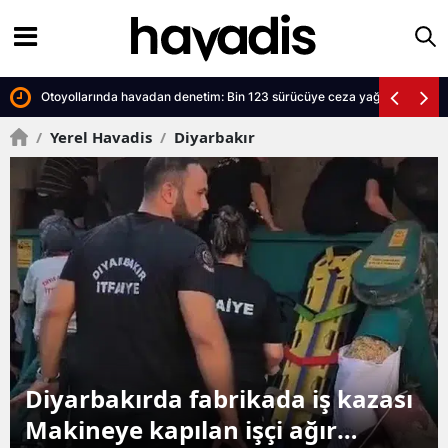
ek ortaya çıktı
Otoyollarında havadan denetim: Bin 123 sürücüye ceza yağdı
/
Yerel Havadis
/
Diyarbakır
zası
Diyarbakırda sulama kanalı 24
yaşındaki gence mezar oldu