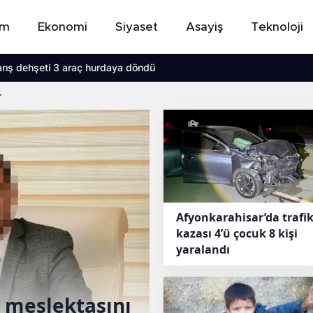
em
Ekonomi
Siyaset
Asayiş
Teknoloji
3 araç hurdaya döndü
r
Afyonkarahisar’da trafi
kazası 4’ü çocuk 8 kişi
yaralandı
 meslektaşını
Afyon Çay’da ür