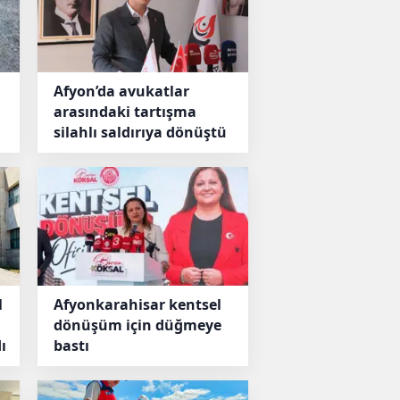
n dağıtılıyor
için sağlık 
hayvancılığı geliştirmek için yapılan
İl Tarım ve Orman Müdürlü
tek denetliyor.
Afyon’da avukatlar
arasındaki tartışma
silahlı saldırıya dönüştü
l
Afyonkarahisar kentsel
dönüşüm için düğmeye
ı
bastı