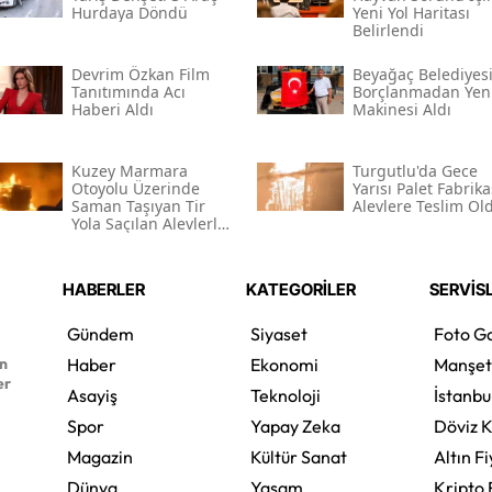
Hurdaya Döndü
Yeni Yol Haritası
Belirlendi
Devrim Özkan Film
Beyağaç Belediyes
Tanıtımında Acı
Borçlanmadan Yeni
Haberi Aldı
Makinesi Aldı
Kuzey Marmara
Turgutlu'da Gece
Otoyolu Üzerinde
Yarısı Palet Fabrika
Saman Taşıyan Tir
Alevlere Teslim Ol
Yola Saçılan Alevlerle
Kaplandı
HABERLER
KATEGORİLER
SERVİS
Gündem
Siyaset
Foto Ga
en
Haber
Ekonomi
Manşet
er
Asayiş
Teknoloji
İstanbu
Spor
Yapay Zeka
Döviz K
Magazin
Kültür Sanat
Altın Fi
Dünya
Yaşam
Kripto 