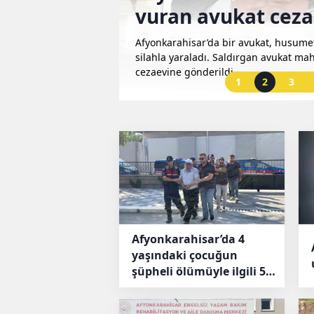
uk
vuran avukat ceza
gönderildi
i çocuk ağır yaralandı.
Afyonkarahisar’da bir avukat, husume
ücadelesi sürüyor.
silahla yaraladı. Saldırgan avukat m
cezaevine gönderildi.
1
2
3
Afyonkarahisar’da 4
yaşındaki çocuğun
şüpheli ölümüyle ilgili 5
gözaltı