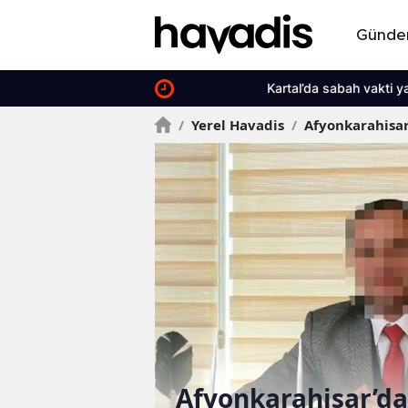
Günd
Kartal’da sabah vakti yarış dehşeti 
/
Yerel Havadis
/
Afyonkarahisa
ürek yakan
Afyonkarahisar’da