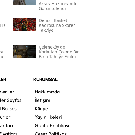
Aksoy Huzurevinde
Görüntülendi
i
Denizli Basket
 Iş
Kadrosuna Skorer
Takviye
Çekmeköy'de
sı
Korkutan Çökme Bir
du
Bina Tahliye Edildi
LER
KURUMSAL
leriler
Hakkımızda
ler Sayfası
İletişim
l Borsası
Künye
urları
Yayın İlkeleri
yatları
Gizlilik Politikası
Fiyatları
Çerez Politikası