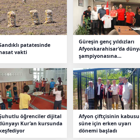
Güreşin genç yıldızları
Sandıklı patatesinde
Afyonkarahisar’da düny
hasat vakti
şampiyonasına
hazırlanıyor
Şuhutlu öğrenciler dijital
Afyon çiftçisinin kabusu
dünyayı Kur’an kursunda
süne için erken uyarı
keşfediyor
dönemi başladı