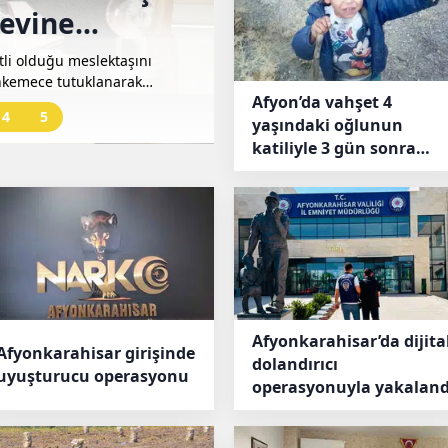
evine
desteğiyle koyu
tli olduğu meslektaşını
Afyonkarahisar’ın Çay ilçesinde 
ahkemece tutuklanarak
çekilişle 11 üretici belirlendi.
Afyon’da vahşet 4
4
5
yaşındaki oğlunun
katiliyle 3 gün sonra
evlendi
Afyonkarahisar’da dijita
Afyonkarahisar girişinde
dolandırıcı
uyuşturucu operasyonu
operasyonuyla yakaland