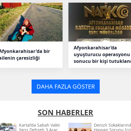
Afyonkarahisar’da
Afyonkarahisar'da bir
uyuşturucu operasyonu
ailenin çaresizliği
sonucu bir kişi tutuklan
DAHA FAZLA GÖSTER
SON HABERLER
Kartal’da Sabah Vakti
Denizli Sokakların
Yarış Dehşeti 3 Araç
Hayvan Sorunu Içi