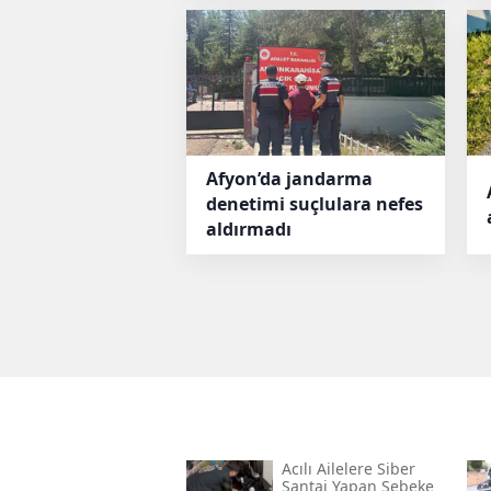
Afyon’da jandarma
denetimi suçlulara nefes
aldırmadı
Acılı Ailelere Siber
Şantaj Yapan Şebeke