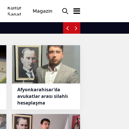
Kültür
Magazin
Sanat
Denizli sokaklarında hayv
k
Afyonkarahisar'da
avukatlar arası silahlı
hesaplaşma
eticiye devlet
Afyonkarahis