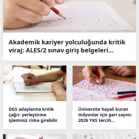
Akademik kariyer yolculuğunda kritik
viraj: ALES/2 sınav giriş belgeleri
erişime açıldı
DGS adaylarına kritik
Üniversite hayali kuran
çağrı: yerleştirme
milyonlar için geri sayım:
işleminiz riske girebilir
2026 YKS tercih
maratonu başlıyor