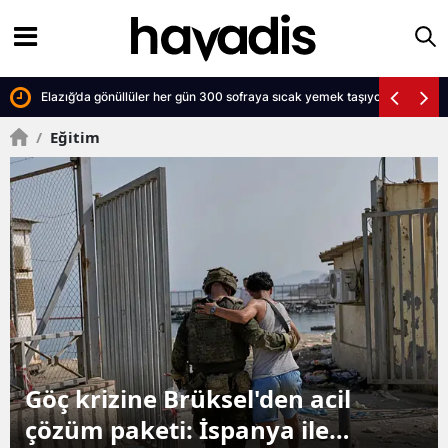
Elazığ’da gönüllüler her gün 300 sofraya sıcak yemek taşıyor
/
Eğitim
Göç krizine Brüksel'den acil
çözüm paketi: İspanya ile