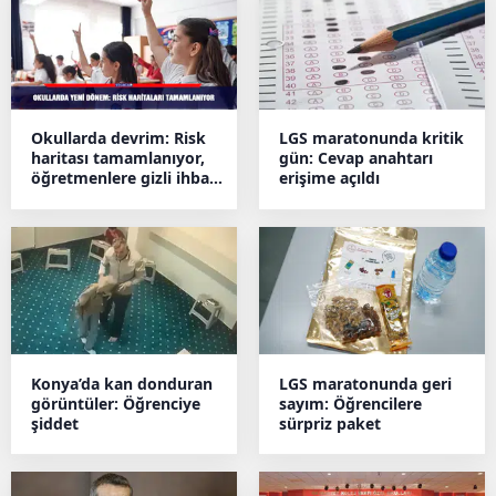
Okullarda devrim: Risk
LGS maratonunda kritik
haritası tamamlanıyor,
gün: Cevap anahtarı
öğretmenlere gizli ihbar
erişime açıldı
hattı geliyor
Konya’da kan donduran
LGS maratonunda geri
görüntüler: Öğrenciye
sayım: Öğrencilere
şiddet
sürpriz paket