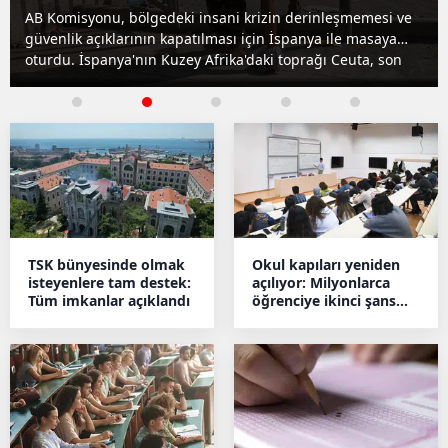
masaya oturuldu
AB Komisyonu, bölgedeki insani krizin derinleşmemesi ve
güvenlik açıklarının kapatılması için İspanya ile masaya
oturdu. İspanya'nın Kuzey Afrika'daki toprağı Ceuta, son
günlerde tarihinin en yoğun göç dalgalarından biriyle
karşı karşıya kaldı.
TSK bünyesinde olmak
Okul kapıları yeniden
isteyenlere tam destek:
açılıyor: Milyonlarca
Tüm imkanlar açıklandı
öğrenciye ikinci şans
müjdesi