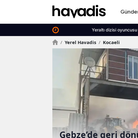
Günd
Yeraltı dizisi oyuncusu Ülkü Hilal Çiftçi
/
Yerel Havadis
/
Kocaeli
ğini
Gebze’de geri dö