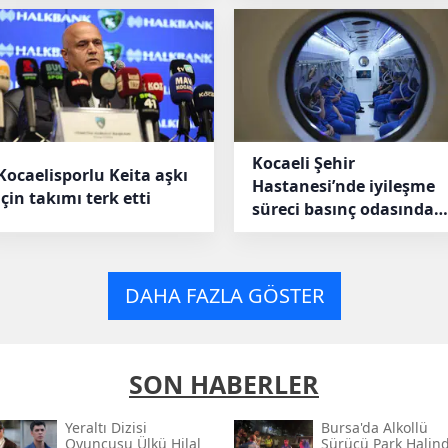
Kocaeli Şehir
Kocaelisporlu Keita aşkı
Hastanesi’nde iyileşme
için takımı terk etti
süreci basınç odasında
hızlanıyor
DAHA FAZLA GÖSTER
SON HABERLER
Yeraltı Dizisi
Bursa'da Alkollü
Oyuncusu Ülkü Hilal
Sürücü Park Halind