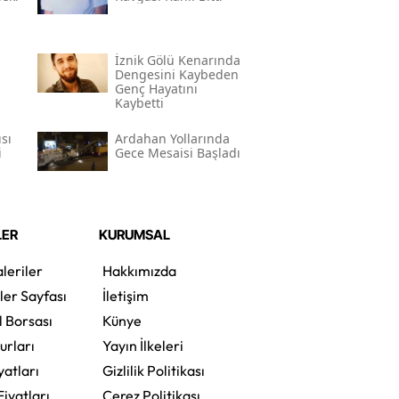
İznik Gölü Kenarında
Dengesini Kaybeden
Genç Hayatını
Kaybetti
sı
Ardahan Yollarında
i
Gece Mesaisi Başladı
LER
KURUMSAL
leriler
Hakkımızda
ler Sayfası
İletişim
l Borsası
Künye
urları
Yayın İlkeleri
yatları
Gizlilik Politikası
Fiyatları
Çerez Politikası