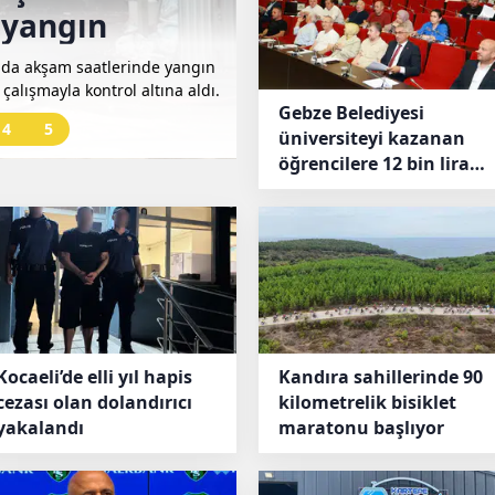
 yangın
yandı trafik kil
da akşam saatlerinde yangın
Gebze’de geri dönüşüm tesisin
ik çalışmayla kontrol altına aldı.
altında bıraktı. Ekipler yangı
Gebze Belediyesi
yaşandı.
4
5
üniversiteyi kazanan
öğrencilere 12 bin lira
destek verecek
Kocaeli’de elli yıl hapis
Kandıra sahillerinde 90
cezası olan dolandırıcı
kilometrelik bisiklet
yakalandı
maratonu başlıyor