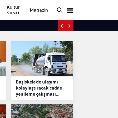
Kültür
Magazin
Sanat
Bursa'da alkollü sürücü 
Başiskele’de ulaşımı
kolaylaştıracak cadde
yenileme çalışması
başlıyor
 dönüşüm deposu
Gebze’de ge