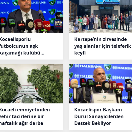
Kocaelisporlu
Kartepe’nin zirvesinde
futbolcunun aşk
yaş alanlar için teleferik
kaçamağı kulübü
keyfi
karıştırdı
Kocaeli emniyetinden
Kocaelispor Başkanı
zehir tacirlerine bir
Durul Sanayicilerden
haftalık ağır darbe
Destek Bekliyor