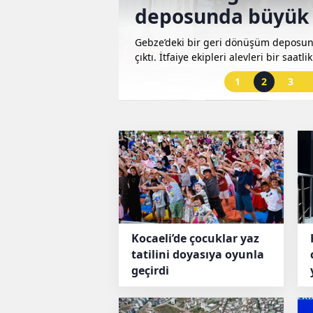
roje
deposunda büyük
isleri resmen açıldı.
Gebze’deki bir geri dönüşüm deposun
arşılayacak sistem
çıktı. İtfaiye ekipleri alevleri bir saatl
1
2
3
Kocaeli’de çocuklar yaz
tatilini doyasıya oyunla
geçirdi