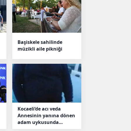
Başiskele sahilinde
müzikli aile pikniği
Kocaeli’de acı veda
Annesinin yanına dönen
adam uykusunda
yaşamını yitirdi