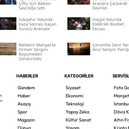
Çiftçi Için Babası
Araçlara Çarparak
Savcılığa Gitti
Devrildi
Eskişehir Yolunda
İnegöl Yolunda
Kaza Sonrası Kaçan
Elektrikli Bisiklet
Sürücü Aranıyor
Faciası
Balıkesir Manyas’ta
Çorum’da Gece Yarı
Orman Yangını
Anız Yangını Paniğ
Büyümeden
Söndürüldü
HABERLER
KATEGORİLER
SERVİS
Gündem
Siyaset
Foto Ga
en
Haber
Ekonomi
Manşet
er
Asayiş
Teknoloji
İstanbu
Spor
Yapay Zeka
Döviz K
Magazin
Kültür Sanat
Altın Fi
Dünya
Yaşam
Kripto 