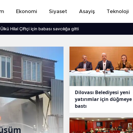
em
Ekonomi
Siyaset
Asayiş
Teknoloji
 için babası savcılığa gitti
Dilovası Belediyesi yeni
yatırımlar için düğmeye
bastı
nüşüm
Gebze’de geri