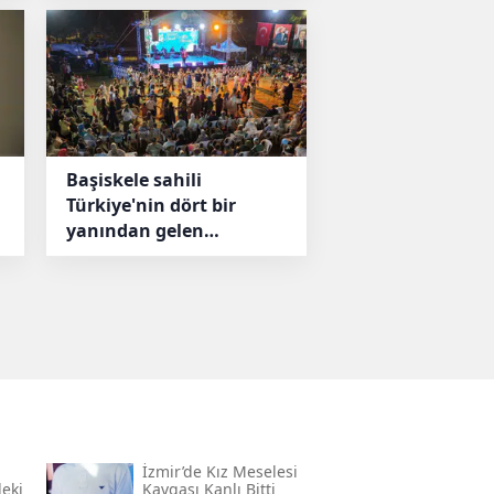
Başiskele sahili
Türkiye'nin dört bir
yanından gelen
lezzetlerle şenlendi
İzmir’de Kız Meselesi
eki
Kavgası Kanlı Bitti