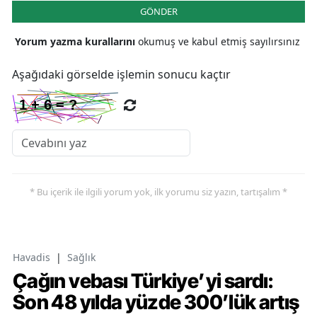
GÖNDER
Yorum yazma kurallarını
okumuş ve kabul etmiş sayılırsınız
Aşağıdaki görselde işlemin sonucu kaçtır
* Bu içerik ile ilgili yorum yok, ilk yorumu siz yazın, tartışalım *
Havadis
|
Sağlık
Çağın vebası Türkiye’yi sardı:
Son 48 yılda yüzde 300’lük artış