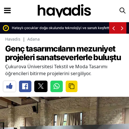
ldu
Hataylı çocuklar doğa okulunda teknolojiyi ve sanatı keşfetti
Havadis
|
Adana
Genç tasarımcıların mezuniyet
projeleri sanatseverlerle buluştu
Çukurova Üniversitesi Tekstil ve Moda Tasarımı
öğrencileri bitirme projelerini sergiliyor.