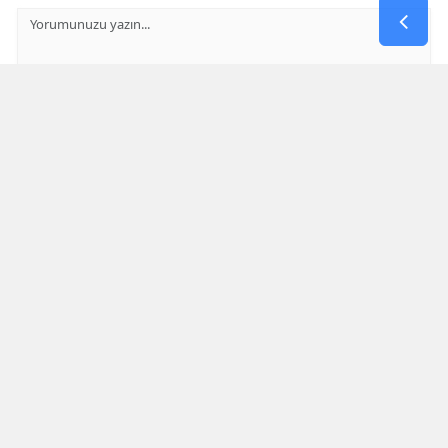
GÖNDER
Yorum yazma kurallarını
okumuş ve kabul etmiş sayılırsınız
Aşağıdaki görselde işlemin sonucu kaçtır
* Bu içerik ile ilgili yorum yok, ilk yorumu siz yazın, tartışalım *