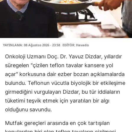
YAYINLAMA: 08 Ağustos 2026 - 23:58
EDİTÖR: Havadis
Onkoloji Uzmanı Doç. Dr. Yavuz Dizdar, yıllardır
süregelen "çizilen teflon tavalar kansere yol
açar" korkusuna dair ezber bozan açıklamalarda
bulundu. Teflonun vücutla biyolojik bir etkileşime
girmediğini vurgulayan Dizdar, bu tür iddiaların
tüketimi teşvik etmek için yaratılan bir algı
olduğunu savundu.
Mutfak gereçleri arasında en çok tartışılan
konulardan biri olan teflon tavaların çizilmesi,