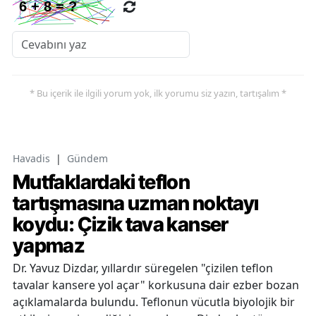
* Bu içerik ile ilgili yorum yok, ilk yorumu siz yazın, tartışalım *
Havadis
|
Gündem
Mutfaklardaki teflon
tartışmasına uzman noktayı
koydu: Çizik tava kanser
yapmaz
Dr. Yavuz Dizdar, yıllardır süregelen "çizilen teflon
tavalar kansere yol açar" korkusuna dair ezber bozan
açıklamalarda bulundu. Teflonun vücutla biyolojik bir