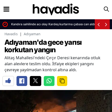
Kandıra sahilinde acı olay Kardeş kurtarma çabası can aldı
Havadis
|
Adıyaman
Adıyaman'da gece yarısı
korkutan yangın
Alitaş Mahallesi'ndeki Çırçır Deresi kenarında otluk
alan alevlere teslim oldu. İtfaiye ekipleri yangını
çevreye yayılmadan kontrol altına aldı.