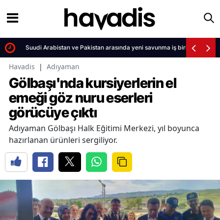
yor
Suudi Arabistan ve Pakistan arasında yeni savunma iş birliği
Havadis
|
Adıyaman
Gölbaşı'nda kursiyerlerin el
emeği göz nuru eserleri
görücüye çıktı
Adıyaman Gölbaşı Halk Eğitimi Merkezi, yıl boyunca
hazırlanan ürünleri sergiliyor.