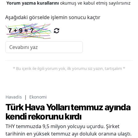
Yorum yazma kurallarını
okumuş ve kabul etmiş sayılırsınız
Aşağıdaki görselde işlemin sonucu kaçtır
* Bu içerik ile ilgili yorum yok, ilk yorumu siz yazın, tartışalım *
Havadis
|
Ekonomi
Türk Hava Yolları temmuz ayında
kendi rekorunu kırdı
THY temmuzda 9,5 milyon yolcuyu uçurdu. Şirket
tarihinin en yüksek temmuz ayı doluluk oranına ulaştı.