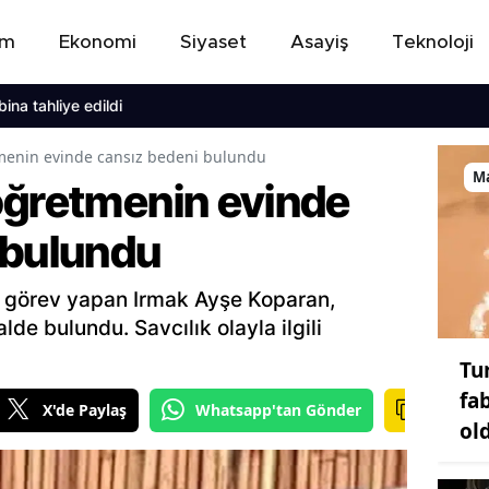
em
Ekonomi
Siyaset
Asayiş
Teknoloji
tahliye edildi
menin evinde cansız bedeni bulundu
M
öğretmenin evinde
 bulundu
a görev yapan Irmak Ayşe Koparan,
de bulundu. Savcılık olayla ilgili
Tu
fa
X'de Paylaş
Whatsapp'tan Gönder
ol