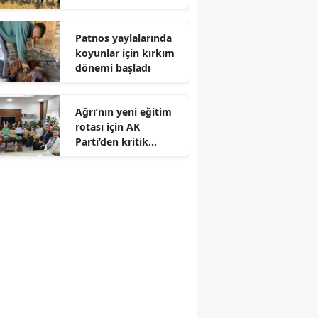
çevirdi
Patnos yaylalarında
koyunlar için kırkım
dönemi başladı
Ağrı’nın yeni eğitim
rotası için AK
Parti’den kritik
ziyaret