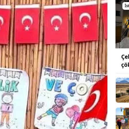
İs
Çe
çö