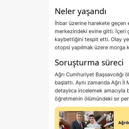
Neler yaşandı
İhbar üzerine harekete geçen e
merkezindeki evine gitti. İçeri 
kaybettiğini tespit etti. Olay 
otopsi yapılmak üzere morga kal
Soruşturma süreci
Ağrı Cumhuriyet Başsavcılığı ö
başlattı. Aynı zamanda Ağrı İl 
detaylıca incelemek amacıyla b
öğretmenin ölümündeki sır perd
Ağrıl