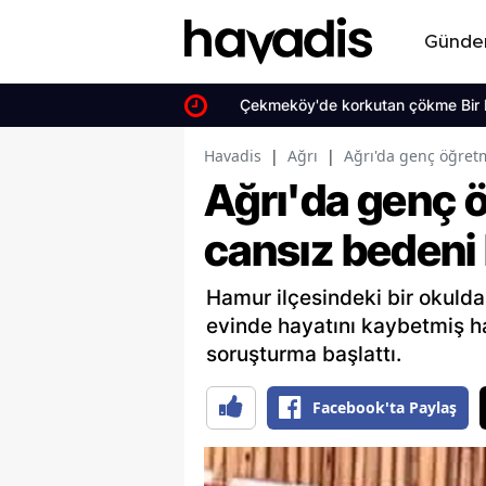
Günd
Çekmeköy'de korkutan çökme Bir bina 
Havadis
|
Ağrı
|
Ağrı'da genç öğret
Ağrı'da genç 
cansız bedeni
Hamur ilçesindeki bir okuld
evinde hayatını kaybetmiş hal
soruşturma başlattı.
Facebook'ta Paylaş