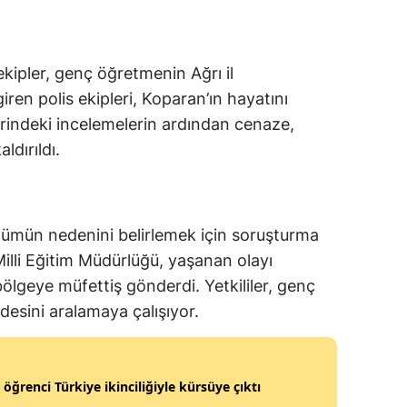
kipler, genç öğretmenin Ağrı il
giren polis ekipleri, Koparan’ın hayatını
yerindeki incelemelerin ardından cenaze,
dırıldı.
lümün nedenini belirlemek için soruşturma
Milli Eğitim Müdürlüğü, yaşanan olayı
ölgeye müfettiş gönderdi. Yetkililer, genç
esini aralamaya çalışıyor.
ı öğrenci Türkiye ikinciliğiyle kürsüye çıktı