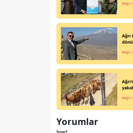
#Ağrı
Ağrı 
dönüş
#Ağrı
Ağrı'
yaka
#Ağrı
Yorumlar
İsim*