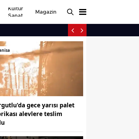
Kültür
Magazin
Sanat
Mecliste çocukları koru
anisa
rgutlu'da gece yarısı palet
brikası alevlere teslim
du