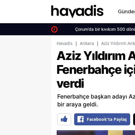
Günd
Çorum’da bir kıvılcım 500 dönüm arazi
Havadis
|
Ankara
|
Aziz Yıldırım An
Aziz Yıldırım 
Fenerbahçe iç
verdi
Fenerbahçe başkan adayı Azi
bir araya geldi.
Facebook'ta Paylaş