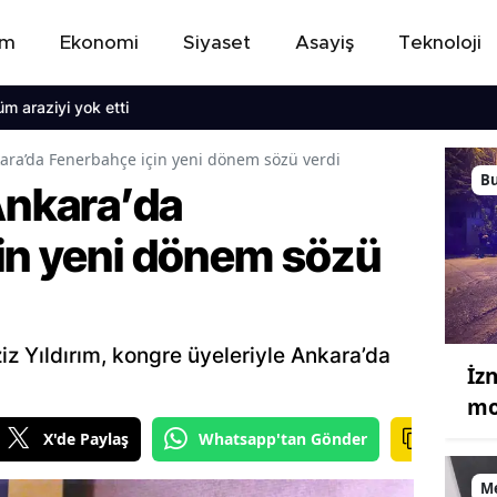
em
Ekonomi
Siyaset
Asayiş
Teknoloji
yi yok etti
kara’da Fenerbahçe için yeni dönem sözü verdi
B
Ankara’da
in yeni dönem sözü
z Yıldırım, kongre üyeleriyle Ankara’da
İz
mo
X'de Paylaş
Whatsapp'tan Gönder
M