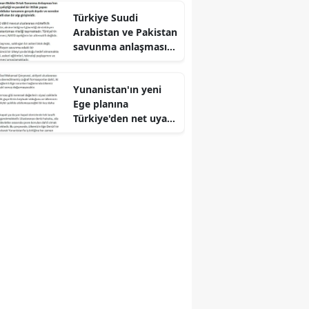
Türkiye Suudi
Arabistan ve Pakistan
savunma anlaşmasını
savundu
Yunanistan'ın yeni
Ege planına
Türkiye'den net uyarı
geldi