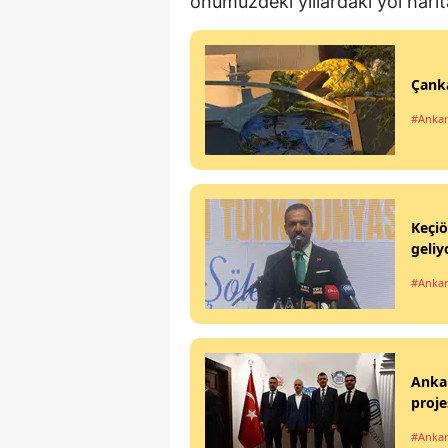
önümüzdeki yıllardaki yol harit
Çanka
#Anka
Keçiö
geliy
#Anka
Ankar
proje
#Anka