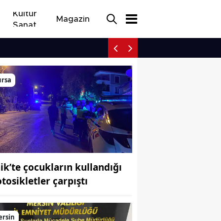
Kültür
Magazin
Sanat
İznik’te çocukların kulla
ursa
nik’te çocukların kullandığı
tosikletler çarpıştı
ersin