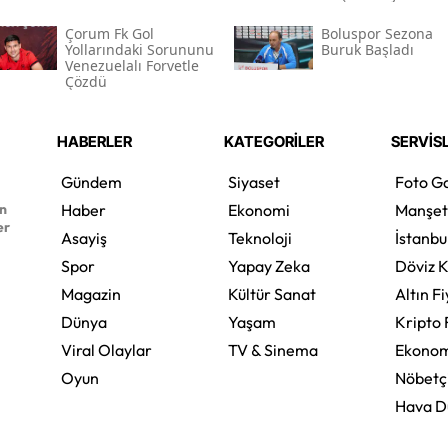
Çorum Fk Gol
Boluspor Sezona
Yollarındaki Sorununu
Buruk Başladı
Venezuelalı Forvetle
Çözdü
HABERLER
KATEGORİLER
SERVİS
Gündem
Siyaset
Foto Ga
en
Haber
Ekonomi
Manşet
er
Asayiş
Teknoloji
İstanbu
Spor
Yapay Zeka
Döviz K
Magazin
Kültür Sanat
Altın Fi
Dünya
Yaşam
Kripto 
Viral Olaylar
TV & Sinema
Ekonom
Oyun
Nöbetç
Hava 