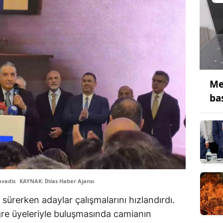
Me
ba
avadis
KAYNAK: İhlas Haber Ajansı
ürerken adaylar çalışmalarını hızlandırdı.
gre üyeleriyle buluşmasında camianın