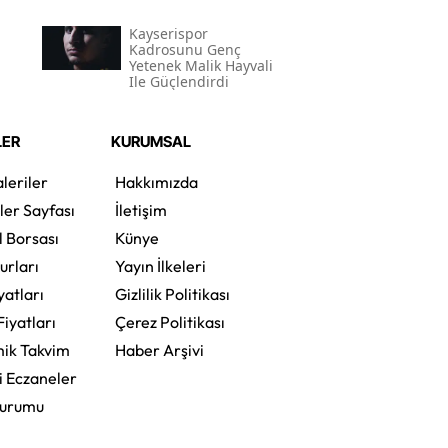
Kayserispor
Kadrosunu Genç
Yetenek Malik Hayvali
Ile Güçlendirdi
LER
KURUMSAL
leriler
Hakkımızda
ler Sayfası
İletişim
l Borsası
Künye
urları
Yayın İlkeleri
yatları
Gizlilik Politikası
Fiyatları
Çerez Politikası
ik Takvim
Haber Arşivi
i Eczaneler
Durumu