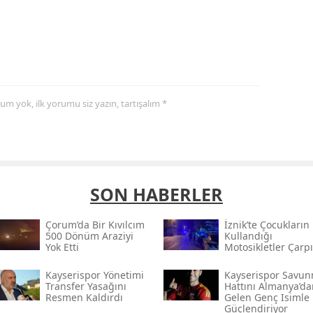
yorum yok, ilk yorumu siz yazın, tartışalım *
SON HABERLER
Çorum’da Bir Kıvılcım
İznik’te Çocukların
500 Dönüm Araziyi
Kullandığı
Yok Etti
Motosikletler Çarpı
Kayserispor Yönetimi
Kayserispor Savu
Transfer Yasağını
Hattını Almanya’da
Resmen Kaldırdı
Gelen Genç Isimle
Güçlendiriyor