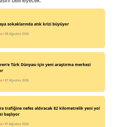
asını belirleyecek.
ya sokaklarında atık krizi büyüyor
ra
/ 08 Ağustos 2026
ren'e Türk Dünyası için yeni araştırma merkezi
or
ra
/ 07 Ağustos 2026
a trafiğine nefes aldıracak 82 kilometrelik yeni yol
si başlıyor
ra
/ 07 Ağustos 2026