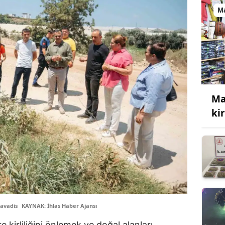
M
Ma
kir
avadis
KAYNAK: İhlas Haber Ajansı
e kirliliğini önlemek ve doğal alanları