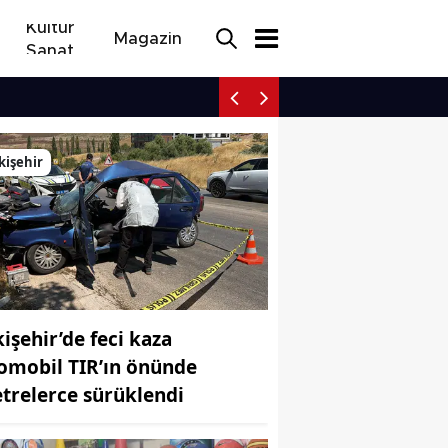
Kültür
Magazin
Sanat
Yangına yetişmeye çalışa
kişehir
kişehir’de feci kaza
omobil TIR’ın önünde
trelerce sürüklendi