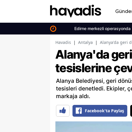
Günd
Edirne merkezli operasyonda uyuşturu
Havadis
|
Antalya
|
Alanya'da geri 
Alanya'da ge
tesislerine çe
Alanya Belediyesi, geri dön
tesisleri denetledi. Ekipler, çe
markaja aldı.
Facebook'ta Paylaş