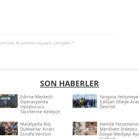
yorum yok, ilk yorumu siz yazın, tartışalım *
SON HABERLER
Edirne Merkezli
Yangına Yetişmeye
Operasyonda
Çalışan Itfaiye Arac
Uyuşturucu
Devrildi
Tacirlerine Kelepçe
Malatya’da Boş
Hamile Fenomenin
Dükkanlar Kiracı
Merdiven Videosu
Esnafa Verilsin
Sosyal Medyayı Ay
Kaldırdı