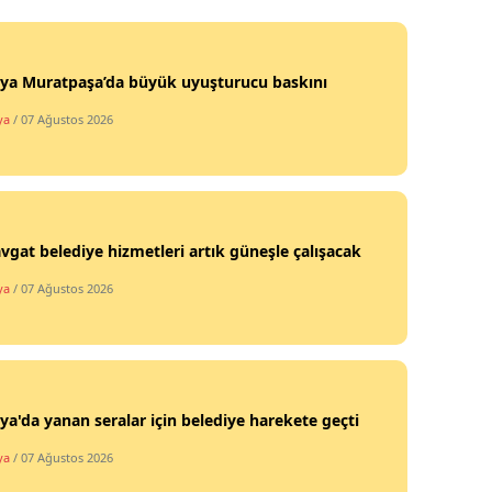
lya Muratpaşa’da büyük uyuşturucu baskını
ya
/ 07 Ağustos 2026
gat belediye hizmetleri artık güneşle çalışacak
ya
/ 07 Ağustos 2026
ya'da yanan seralar için belediye harekete geçti
ya
/ 07 Ağustos 2026