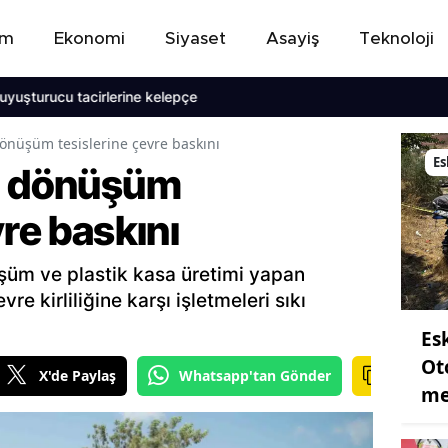
em
Ekonomi
Siyaset
Asayiş
Teknoloji
cu tacirlerine kelepçe
dönüşüm tesislerine çevre baskını
Es
ri dönüşüm
vre baskını
üşüm ve plastik kasa üretimi yapan
vre kirliliğine karşı işletmeleri sıkı
Es
Ot
X'de Paylaş
Whatsapp'tan Gönder
me