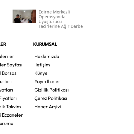
Edirne Merkezli
Operasyonda
Uyuşturucu
Tacirlerine Ağır Darbe
LER
KURUMSAL
leriler
Hakkımızda
ler Sayfası
İletişim
l Borsası
Künye
urları
Yayın İlkeleri
yatları
Gizlilik Politikası
Fiyatları
Çerez Politikası
ik Takvim
Haber Arşivi
i Eczaneler
Durumu