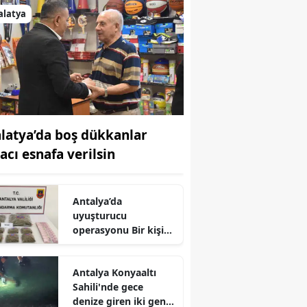
alatya
latya’da boş dükkanlar
acı esnafa verilsin
Antalya’da
uyuşturucu
operasyonu Bir kişi
tutuklandı
Antalya Konyaaltı
Sahili'nde gece
denize giren iki genç