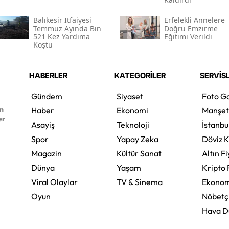
Balıkesir Itfaiyesi
Erfelekli Annelere
Temmuz Ayında Bin
Doğru Emzirme
521 Kez Yardıma
Eğitimi Verildi
Koştu
HABERLER
KATEGORİLER
SERVİS
Gündem
Siyaset
Foto Ga
en
Haber
Ekonomi
Manşet
er
Asayiş
Teknoloji
İstanbu
Spor
Yapay Zeka
Döviz K
Magazin
Kültür Sanat
Altın Fi
Dünya
Yaşam
Kripto 
Viral Olaylar
TV & Sinema
Ekonom
Oyun
Nöbetç
Hava 