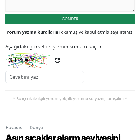
GÖNDER
Yorum yazma kurallarını
okumuş ve kabul etmiş sayılırsınız
Aşağıdaki görselde işlemin sonucu kaçtır
* Bu içerik ile ilgili yorum yok, ilk yorumu siz yazın, tartışalım *
Havadis
|
Dünya
Aşırı sıcaklar alarm seviyesini