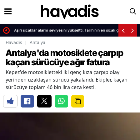
Aşırı sıcaklar alarm seviyesini yükseltti: Tarihinin en sıcak gününü yaşad
Havadis
|
Antalya
Antalya'da motosiklete çarpıp
kaçan sürücüye ağır fatura
Kepez'de motosikletteki iki genç kıza çarpıp olay
yerinden uzaklaşan sürücü yakalandı. Ekipler, kaçan
sürücüye toplam 46 bin lira ceza kesti.