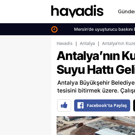
Günd
Mersin'de uyuşturucu baskını Bir kişi
Havadis
|
Antalya
|
Antalya’nın Kuze
Antalya’nın K
Suyu Hattı Gel
Antalya Büyükşehir Belediye
tesisini bitirmek üzere. Çal
Facebook'ta Paylaş