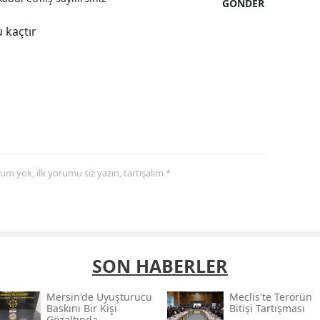
GÖNDER
 kaçtır
yorum yok, ilk yorumu siz yazın, tartışalım *
SON HABERLER
Mersin'de Uyuşturucu
Meclis'te Terörün
Baskını Bir Kişi
Bitişi Tartışması
Gözaltında