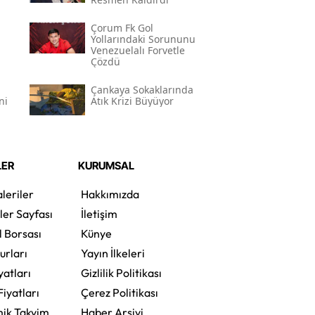
Çorum Fk Gol
Yollarındaki Sorununu
Venezuelalı Forvetle
Çözdü
Çankaya Sokaklarında
ni
Atık Krizi Büyüyor
LER
KURUMSAL
leriler
Hakkımızda
ler Sayfası
İletişim
l Borsası
Künye
urları
Yayın İlkeleri
yatları
Gizlilik Politikası
Fiyatları
Çerez Politikası
ik Takvim
Haber Arşivi