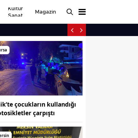
Kültür
Magazin
Sanat
Meclis'te terörün bitişi t
ursa
nik’te çocukların kullandığı
tosikletler çarpıştı
ersin