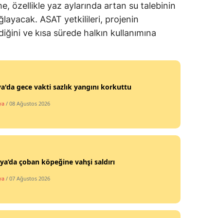
, özellikle yaz aylarında artan su talebinin
layacak. ASAT yetkilileri, projenin
iğini ve kısa sürede halkın kullanımına
a'da gece vakti sazlık yangını korkuttu
ya
/ 08 Ağustos 2026
ya’da çoban köpeğine vahşi saldırı
ya
/ 07 Ağustos 2026