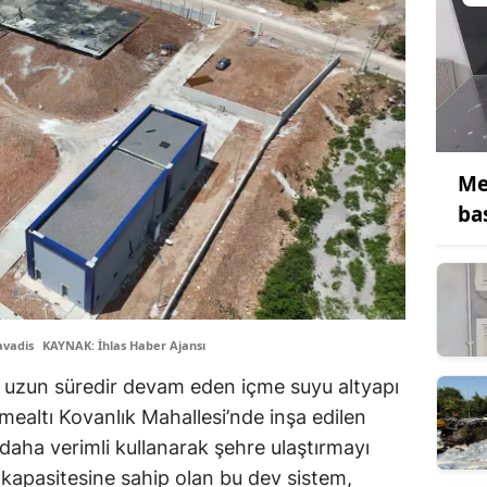
Me
ba
avadis
KAYNAK: İhlas Haber Ajansı
e uzun süredir devam eden içme suyu altyapı
mealtı Kovanlık Mahallesi’nde inşa edilen
 daha verimli kullanarak şehre ulaştırmayı
 kapasitesine sahip olan bu dev sistem,