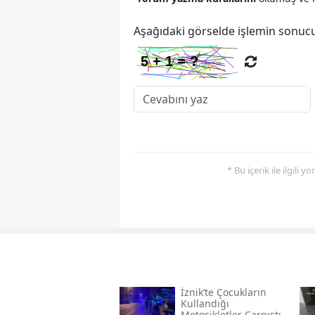
Aşağıdaki görselde işlemin sonucu
* Bu içerik ile ilgili 
İznik’te Çocukların
Kullandığı
Motosikletler Çarpıştı