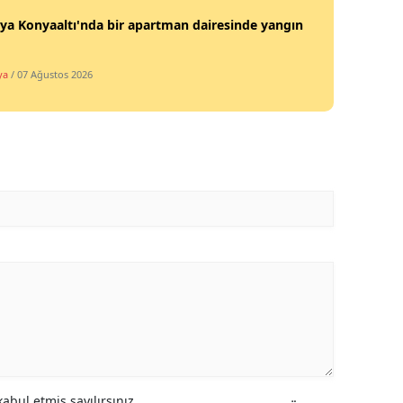
ya Konyaaltı'nda bir apartman dairesinde yangın
ya
/ 07 Ağustos 2026
abul etmiş sayılırsınız