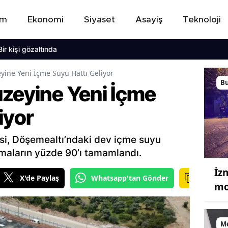
em
Ekonomi
Siyaset
Asayiş
Teknoloji
 gözaltında
yine Yeni İçme Suyu Hattı Geliyor
B
uzeyine Yeni İçme
iyor
si, Döşemealtı’ndaki dev içme suyu
ışmaların yüzde 90’ı tamamlandı.
İz
X'de Paylaş
Whatsapp'tan Gönder
mo
M