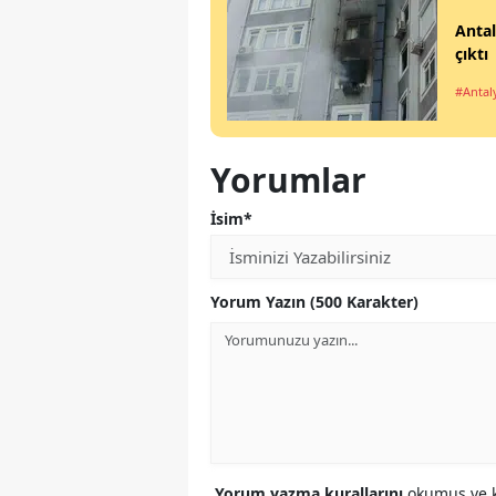
Antal
çıktı
#Antal
Yorumlar
İsim*
Yorum Yazın (500 Karakter)
Yorum yazma kurallarını
okumuş ve k