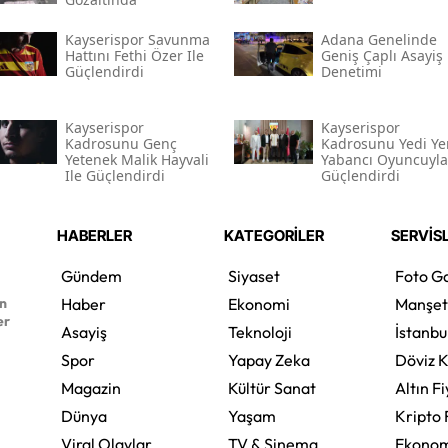
Kayserispor Savunma
Adana Genelinde
Hattını Fethi Özer Ile
Geniş Çaplı Asayiş
Güçlendirdi
Denetimi
Kayserispor
Kayserispor
Kadrosunu Genç
Kadrosunu Yedi Ye
Yetenek Malik Hayvali
Yabancı Oyuncuyla
Ile Güçlendirdi
Güçlendirdi
HABERLER
KATEGORİLER
SERVİS
Gündem
Siyaset
Foto Ga
en
Haber
Ekonomi
Manşet
er
Asayiş
Teknoloji
İstanbu
Spor
Yapay Zeka
Döviz K
Magazin
Kültür Sanat
Altın Fi
Dünya
Yaşam
Kripto 
Viral Olaylar
TV & Sinema
Ekonom