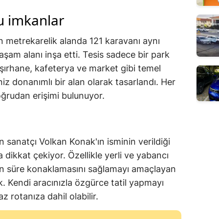
u imkanlar
n metrekarelik alanda 121 karavanı aynı
şam alanı inşa etti. Tesis sadece bir park
aşırhane, kafeterya ve market gibi temel
iniz donanımlı bir alan olarak tasarlandı. Her
oğrudan erişimi bulunuyor.
n sanatçı Volkan Konak'ın isminin verildiği
 dikkat çekiyor. Özellikle yerli ve yabancı
zun süre konaklamasını sağlamayı amaçlayan
k. Kendi aracınızla özgürce tatil yapmayı
z rotanıza dahil olabilir.