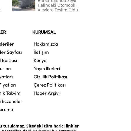
Bursa Yolunda Seyir
Halindeki Otomobil
e
Alevlere Teslim Oldu
LER
KURUMSAL
leriler
Hakkımızda
ler Sayfası
İletişim
l Borsası
Künye
urları
Yayın İlkeleri
yatları
Gizlilik Politikası
Fiyatları
Çerez Politikası
ik Takvim
Haber Arşivi
i Eczaneler
Durumu
tutulamaz. Sitedeki tüm harici linkler