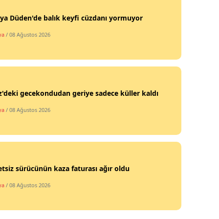
ya Düden'de balık keyfi cüzdanı yormuyor
ya
/ 08 Ağustos 2026
'deki gecekondudan geriye sadece küller kaldı
ya
/ 08 Ağustos 2026
etsiz sürücünün kaza faturası ağır oldu
ya
/ 08 Ağustos 2026