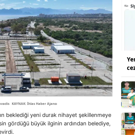
Si
Ye
ce
avadis
KAYNAK: İhlas Haber Ajansı
ın beklediği yeni durak nihayet şekillenmeye
sisin gördüğü büyük ilginin ardından belediye,
virdi.