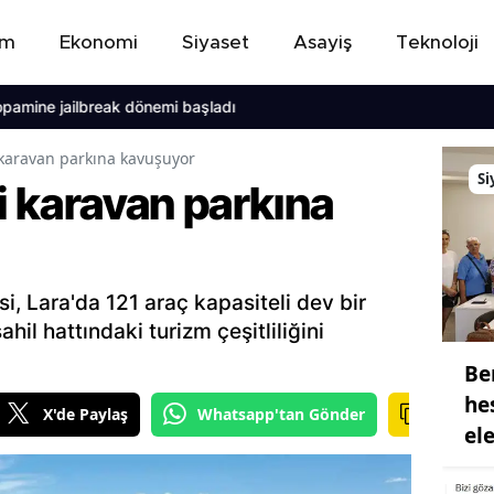
em
Ekonomi
Siyaset
Asayiş
Teknoloji
e jailbreak dönemi başladı
 karavan parkına kavuşuyor
Si
ni karavan parkına
i, Lara'da 121 araç kapasiteli dev bir
ahil hattındaki turizm çeşitliliğini
Be
he
X'de Paylaş
Whatsapp'tan Gönder
ele