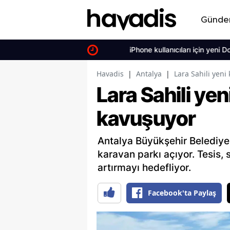
Günd
iPhone kullanıcıları için yeni Dopamin
Havadis
|
Antalya
|
Lara Sahili yeni
Lara Sahili ye
kavuşuyor
Antalya Büyükşehir Belediyes
karavan parkı açıyor. Tesis, s
artırmayı hedefliyor.
Facebook'ta Paylaş