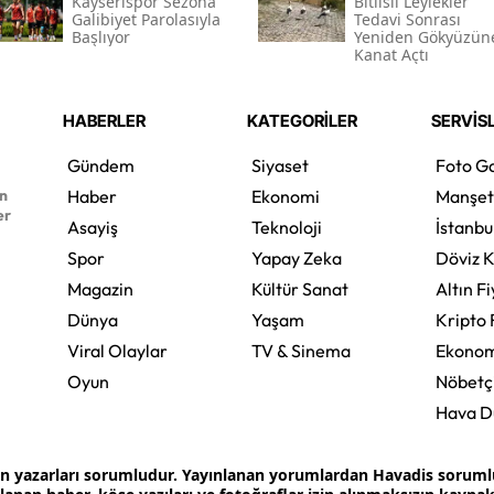
Kayserispor Sezona
Bitlisli Leylekler
Galibiyet Parolasıyla
Tedavi Sonrası
Başlıyor
Yeniden Gökyüzün
Kanat Açtı
HABERLER
KATEGORİLER
SERVİS
Gündem
Siyaset
Foto Ga
en
Haber
Ekonomi
Manşet
er
Asayiş
Teknoloji
İstanbu
Spor
Yapay Zeka
Döviz K
Magazin
Kültür Sanat
Altın Fi
Dünya
Yaşam
Kripto 
Viral Olaylar
TV & Sinema
Ekonom
Oyun
Nöbetç
Hava 
an yazarları sorumludur. Yayınlanan yorumlardan Havadis sorumlu 