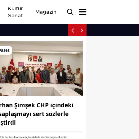
Kültür
Magazin
Sanat
Afyonkarahisar yolunda 
yaset
rhan Şimşek CHP içindeki
saplaşmayı sert sözlerle
ştirdi