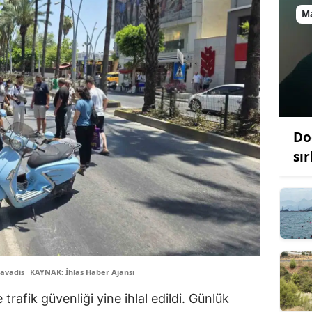
M
Do
sır
avadis
KAYNAK: İhlas Haber Ajansı
rafik güvenliği yine ihlal edildi. Günlük