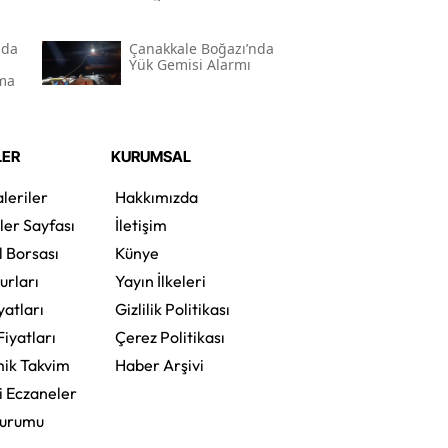
nda
Çanakkale Boğazı’nda
Yük Gemisi Alarmı
rma
LER
KURUMSAL
leriler
Hakkımızda
ler Sayfası
İletişim
l Borsası
Künye
urları
Yayın İlkeleri
yatları
Gizlilik Politikası
Fiyatları
Çerez Politikası
ik Takvim
Haber Arşivi
i Eczaneler
Durumu