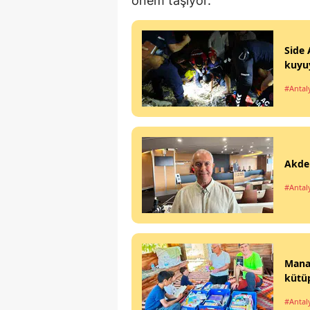
önem taşıyor.
Side 
kuyu
#Antal
Akden
#Antal
Manav
kütü
#Antal