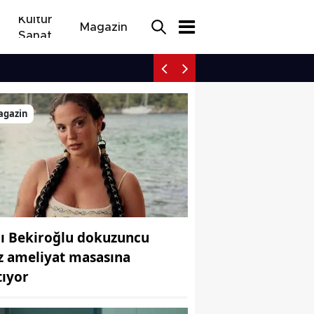
Kültür
Magazin
Sanat
Doğanın Kanunu dizisinde
agazin
lı Bekiroğlu dokuzuncu
z ameliyat masasına
tıyor