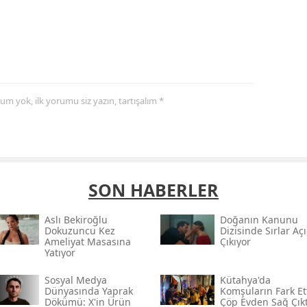
yorum yok, ilk yorumu siz yazın, tartışalım *
SON HABERLER
Aslı Bekiroğlu
Doğanın Kanunu
Dokuzuncu Kez
Dizisinde Sırlar Aç
Ameliyat Masasına
Çıkıyor
Yatıyor
Sosyal Medya
Kütahya'da
Dünyasında Yaprak
Komşuların Fark Et
Dökümü: X'in Ürün
Çöp Evden Sağ Çıkt