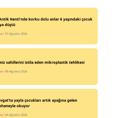
Antik Kenti'nde korku dolu anlar 6 yaşındaki çocuk
ya düştü
ya
/ 07 Ağustos 2026
iz sahillerini istila eden mikroplastik tehlikesi
ya
/ 06 Ağustos 2026
gat’ta yayla çocukları artık ayağına gelen
phaneyle okuyor
ya
/ 06 Ağustos 2026