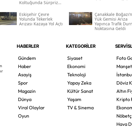
Koltuğunda Sürpriz
Veda
Eskişehir Çevre
Çanakkale Boğazı’
Yolunda Tekerlek
Yük Gemisi Arıza
Arızası Kazaya Yol Açtı
Yapınca Trafik Du
Noktasına Geldi
HABERLER
KATEGORİLER
SERVİS
Gündem
Siyaset
Foto Ga
en
Haber
Ekonomi
Manşet
er
Asayiş
Teknoloji
İstanbu
Spor
Yapay Zeka
Döviz K
Magazin
Kültür Sanat
Altın Fi
Dünya
Yaşam
Kripto 
Viral Olaylar
TV & Sinema
Ekonom
Oyun
Nöbetç
Hava 