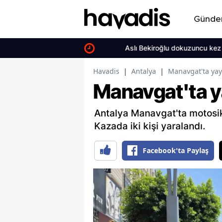
Günd
Aslı Bekiroğlu dokuzuncu kez ameliya
Havadis
|
Antalya
|
Manavgat'ta yay
Manavgat'ta y
Antalya Manavgat'ta motosik
Kazada iki kişi yaralandı.
Facebook'ta Paylaş