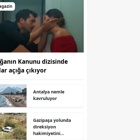
agazin
ğanın Kanunu dizisinde
lar açığa çıkıyor
Antalya nemle
kavruluyor
Gazipaşa yolunda
direksiyon
hakimiyetini
kaybeden sürücü