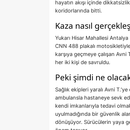
hayatın akışı içinde dikkatsiz
koridorlarında bitti.
Kaza nasıl gerçekleş
Yukarı Hisar Mahallesi Antaly
CNN 488 plakalı motosikletiyle
karşıya geçmeye çalışan Avni T
her iki kişi de savruldu.
Peki şimdi ne olaca
Sağlık ekipleri yaralı Avni T.'y
ambulansla hastaneye sevk edi
kendi imkanlarıyla tedavi olmak
uyulmadığında bir güvenlik ala
dönüşüyor. Sürücülerin yaya ge