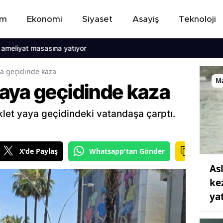
em
Ekonomi
Siyaset
Asayiş
Teknoloji
t masasına yatıyor
a geçidinde kaza
M
aya geçidinde kaza
let yaya geçidindeki vatandaşa çarptı.
X'de Paylaş
Whatsapp'tan Gönder
As
ke
ya