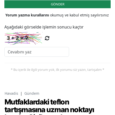
GÖNDER
Yorum yazma kurallarını
okumuş ve kabul etmiş sayılırsınız
Aşağıdaki görselde işlemin sonucu kaçtır
* Bu içerik ile ilgili yorum yok, ilk yorumu siz yazın, tartışalım *
Havadis
|
Gündem
Mutfaklardaki teflon
tartışmasına uzman noktayı