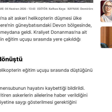
: 04 Haziran 2026 - 13:43
EDİTÖR: Kafkas Kaya
KAYNAK: Demirören Haber Ajans
’na ait askeri helikopterin düşmesi ülke
tere’nin güneybatısındaki Devon bölgesinde,
 meydana geldi. Kraliyet Donanması’na ait
in eğitim uçuşu sırasında yere çakıldığı
 dönüştü
elikopterin eğitim uçuşu sırasında düştüğünü
nsubunun hayatını kaybettiği bildirildi.
tiren askerlerin ailelerine haber verildiğini
yetine saygı gösterilmesi gerektiğini