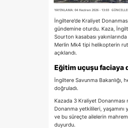
YAYINLAMA: 04 Haziran 2026 - 13:03
GÜNCELLEME
İngiltere’de Kraliyet Donanması
gündemine oturdu. Kaza, İngil
Sourton kasabası yakınlarında
Merlin Mk4 tipi helikopterin rut
açıklandı.
Eğitim uçuşu faciaya
İngiltere Savunma Bakanlığı, h
doğruladı.
Kazada 3 Kraliyet Donanması me
Donanma yetkilileri, yaşamını yi
ve bu süreçte ailelerin mahremi
duyurdu.