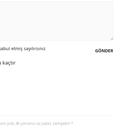
abul etmiş sayılırsınız
GÖNDER
 kaçtır
yorum yok, ilk yorumu siz yazın, tartışalım *