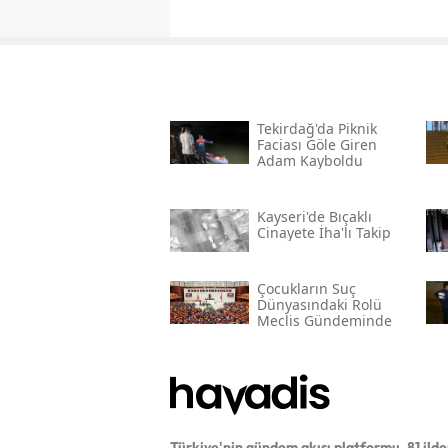
Tekirdağ'da Piknik
Faciası Göle Giren
Adam Kayboldu
Kayseri'de Bıçaklı
Cinayete İha'lı Takip
Çocukların Suç
Dünyasındaki Rolü
Meclis Gündeminde
Türkiye'nin gündem akışı platformu. 81 ild