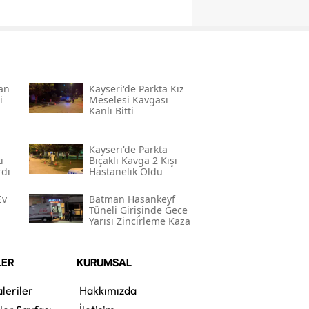
nan
Kayseri'de Parkta Kız
i
Meselesi Kavgası
Kanlı Bitti
Kayseri'de Parkta
i
Bıçaklı Kavga 2 Kişi
rdi
Hastanelik Oldu
Ev
Batman Hasankeyf
Tüneli Girişinde Gece
Yarısı Zincirleme Kaza
LER
KURUMSAL
leriler
Hakkımızda