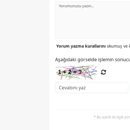
Yorum yazma kurallarını
okumuş ve k
Aşağıdaki görselde işlemin sonucu
* Bu içerik ile ilgili 