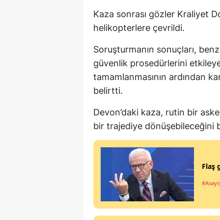
Kaza sonrası gözler Kraliyet D
helikopterlere çevrildi.
Soruşturmanın sonuçları, benze
güvenlik prosedürlerini etkileyeb
tamamlanmasının ardından kamu
belirtti.
Devon’daki kaza, rutin bir asker
bir trajediye dönüşebileceğini 
Flaş 
#Asayi