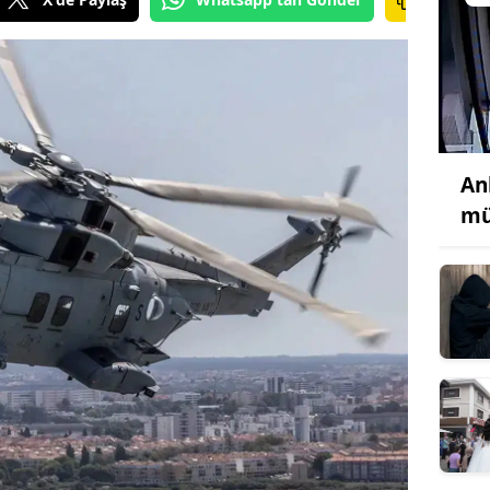
An
mü