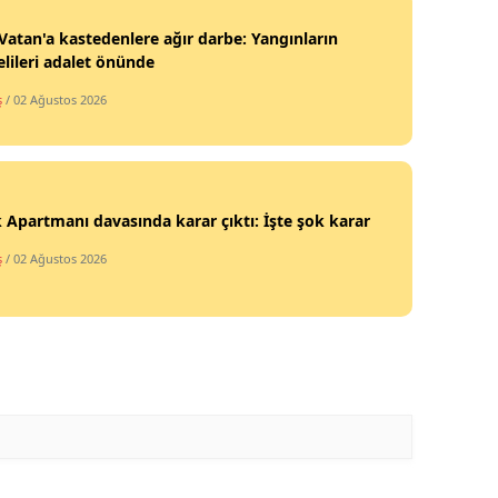
 Vatan'a kastedenlere ağır darbe: Yangınların
lileri adalet önünde
ş
/ 02 Ağustos 2026
 Apartmanı davasında karar çıktı: İşte şok karar
ş
/ 02 Ağustos 2026