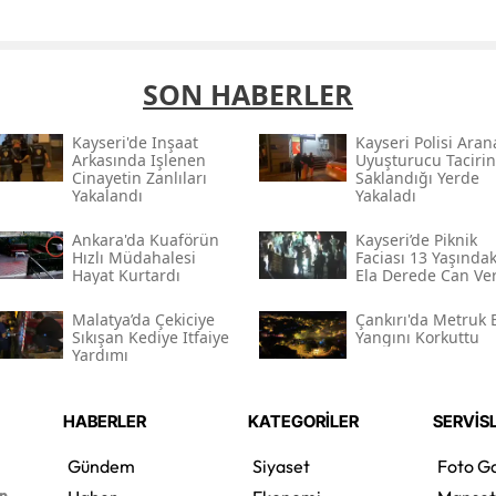
SON HABERLER
Kayseri'de Inşaat
Kayseri Polisi Ara
Arkasında Işlenen
Uyuşturucu Tacirin
Cinayetin Zanlıları
Saklandığı Yerde
Yakalandı
Yakaladı
Ankara'da Kuaförün
Kayseri’de Piknik
Hızlı Müdahalesi
Faciası 13 Yaşındak
Hayat Kurtardı
Ela Derede Can Ve
Malatya’da Çekiciye
Çankırı'da Metruk 
Sıkışan Kediye Itfaiye
Yangını Korkuttu
Yardımı
HABERLER
KATEGORİLER
SERVİS
Gündem
Siyaset
Foto Ga
en