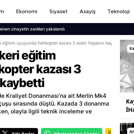
em
Ekonomi
Siyaset
Asayiş
Teknoloji
nayetin zanlıları yakalandı
ri eğitim uçuşunda helikopter kazası 3 asker hayatını kaybetti
Ka
keri eğitim
kopter kazası 3
 kaybetti
de Kraliyet Donanması’na ait Merlin Mk4
Ka
m uçuşu sırasında düştü. Kazada 3 donanma
İHA
n, olayla ilgili teknik inceleme ve
A
X'de Paylaş
Whatsapp'tan Gönder