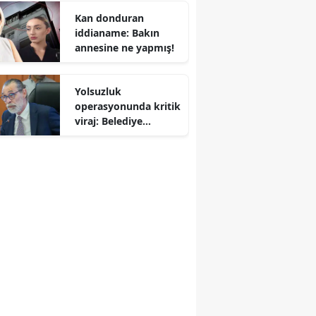
kusur sayıldı
Kan donduran
ı
iddianame: Bakın
annesine ne yapmış!
Yolsuzluk
operasyonunda kritik
viraj: Belediye
Başkanı ve 54 şüpheli
adliyede