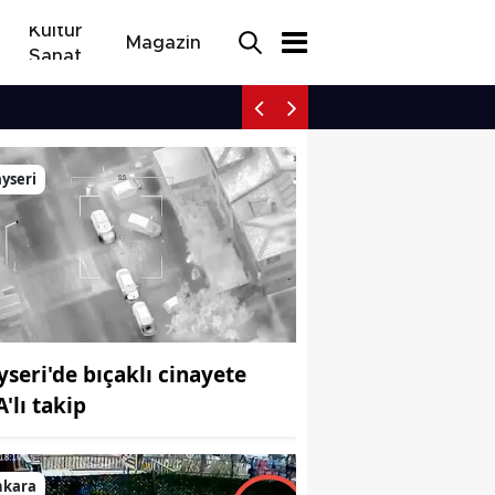
Kültür
Magazin
Sanat
Kayseri polisi aranan uy
yseri
yseri'de bıçaklı cinayete
'lı takip
nkara