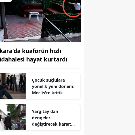
kara'da kuaförün hızlı
dahalesi hayat kurtardı
Çocuk suçlulara
yönelik yeni dönem:
Meclis'te kritik
düzenleme için geri
sayım başladı
Yargıtay'dan
dengeleri
değiştirecek karar:
Sürekli yapmak ağır