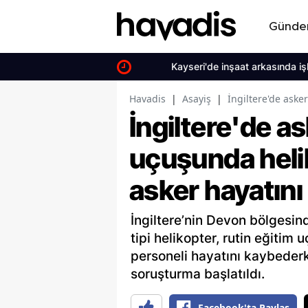
Günd
Kayseri'de inşaat arkasında işlenen ci
Havadis
|
Asayiş
|
İngiltere'de aske
İngiltere'de as
uçuşunda heli
asker hayatını
İngiltere’nin Devon bölgesin
tipi helikopter, rutin eğiti
personeli hayatını kaybederke
soruşturma başlatıldı.
Facebook'ta Paylaş