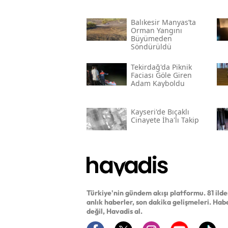
Balıkesir Manyas’ta
Orman Yangını
Büyümeden
Söndürüldü
Tekirdağ'da Piknik
Faciası Göle Giren
Adam Kayboldu
Kayseri'de Bıçaklı
Cinayete İha'lı Takip
Türkiye'nin gündem akışı platformu. 81 ild
anlık haberler, son dakika gelişmeleri. Hab
değil, Havadis al.