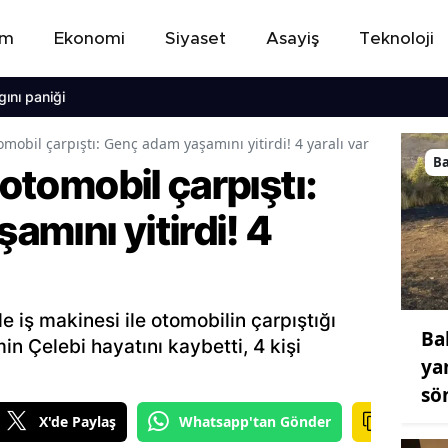
em
Ekonomi
Siyaset
Asayiş
Teknoloji
iği
omobil çarpıştı: Genç adam yaşamını yitirdi! 4 yaralı var
Ba
 otomobil çarpıştı:
mını yitirdi! 4
de iş makinesi ile otomobilin çarpıştığı
Ba
 Çelebi hayatını kaybetti, 4 kişi
ya
sö
X'de Paylaş
Whatsapp'tan Gönder