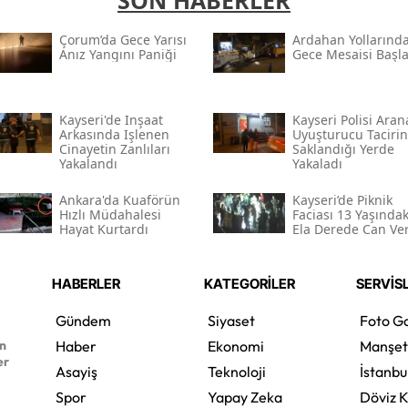
SON HABERLER
Çorum’da Gece Yarısı
Ardahan Yollarınd
Anız Yangını Paniği
Gece Mesaisi Başla
Kayseri'de Inşaat
Kayseri Polisi Ara
Arkasında Işlenen
Uyuşturucu Tacirin
Cinayetin Zanlıları
Saklandığı Yerde
Yakalandı
Yakaladı
Ankara'da Kuaförün
Kayseri’de Piknik
Hızlı Müdahalesi
Faciası 13 Yaşındak
Hayat Kurtardı
Ela Derede Can Ve
HABERLER
KATEGORİLER
SERVİS
Gündem
Siyaset
Foto Ga
en
Haber
Ekonomi
Manşet
er
Asayiş
Teknoloji
İstanbu
Spor
Yapay Zeka
Döviz K