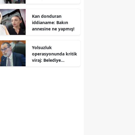
Sürekli yapmak ağır
kusur sayıldı
Kan donduran
iddianame: Bakın
annesine ne yapmış!
Yolsuzluk
operasyonunda kritik
viraj: Belediye
Başkanı ve 54 şüpheli
adliyede