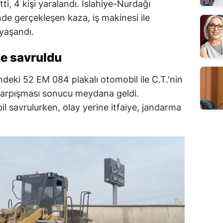
ti, 4 kişi yaralandı. İslahiye-Nurdağı
nde gerçekleşen kaza, iş makinesi ile
yaşandı.
le savruldu
deki 52 EM 084 plakalı otomobil ile C.T.'nin
 çarpışması sonucu meydana geldi.
l savrulurken, olay yerine itfaiye, jandarma