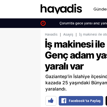
Günd
Çorum’da gece yarısı anız yangını pan
Havadis
|
Asayiş
|
İş makinesi ile ot
İş makinesi ile
Genç adam yaşa
yaralı var
Gaziantep'in İslahiye ilçesin
kazada 25 yaşındaki Bünyamin
yaralandı.
Facebook'ta Paylaş