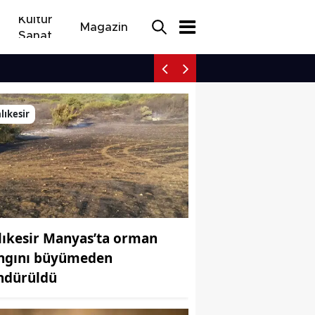
Kültür
Magazin
Sanat
Ardahan yollarında gece
lıkesir
lıkesir Manyas’ta orman
ngını büyümeden
ndürüldü