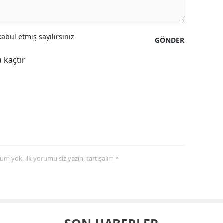
abul etmiş sayılırsınız
GÖNDER
 kaçtır
yorum yok, ilk yorumu siz yazın, tartışalım *