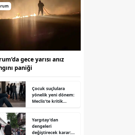
orum
rum’da gece yarısı anız
ngını paniği
Çocuk suçlulara
yönelik yeni dönem:
Meclis'te kritik
düzenleme için geri
sayım başladı
Yargıtay'dan
dengeleri
değiştirecek karar: