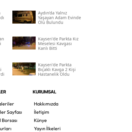
a
Aydın’da Yalnız
dı
Yaşayan Adam Evinde
Ölü Bulundu
nan
Kayseri'de Parkta Kız
i
Meselesi Kavgası
Kanlı Bitti
Kayseri'de Parkta
i
Bıçaklı Kavga 2 Kişi
rdi
Hastanelik Oldu
LER
KURUMSAL
leriler
Hakkımızda
ler Sayfası
İletişim
l Borsası
Künye
urları
Yayın İlkeleri