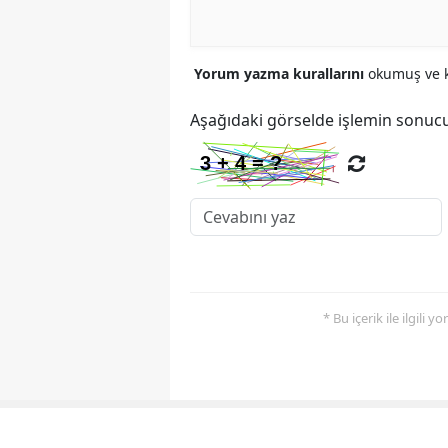
Yorum yazma kurallarını
okumuş ve k
Aşağıdaki görselde işlemin sonucu
* Bu içerik ile ilgili 