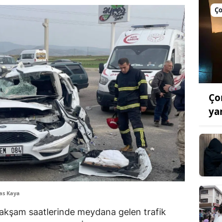
Ç
Ço
ya
as Kaya
e akşam saatlerinde meydana gelen trafik