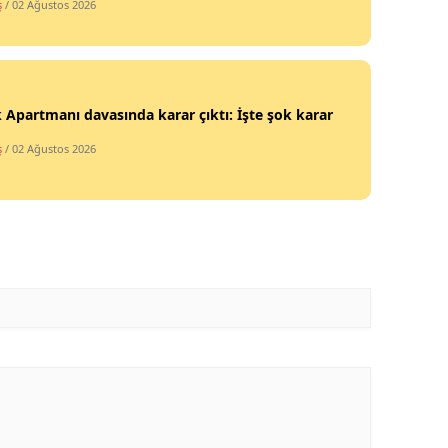
ş
/ 02 Ağustos 2026
 Apartmanı davasında karar çıktı: İşte şok karar
ş
/ 02 Ağustos 2026