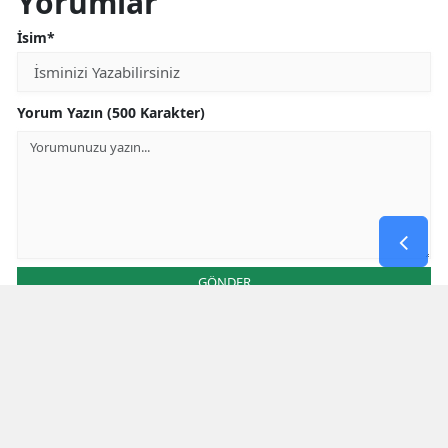
Yorumlar
İsim*
Yorum Yazın (500 Karakter)
GÖNDER
Yorum yazma kurallarını
okumuş ve kabul etmiş sayılırsınız
Aşağıdaki görselde işlemin sonucu kaçtır