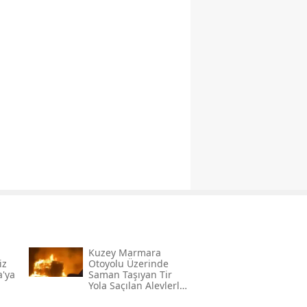
Kuzey Marmara
iz
Otoyolu Üzerinde
a'ya
Saman Taşıyan Tir
Yola Saçılan Alevlerle
Kaplandı