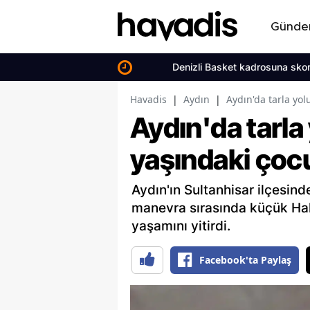
Günd
Denizli Basket kadrosuna skorer takv
Havadis
|
Aydın
|
Aydın'da tarla yol
Aydın'da tarla
yaşındaki çocu
Aydın'ın Sultanhisar ilçesin
manevra sırasında küçük Hak
yaşamını yitirdi.
Facebook'ta Paylaş