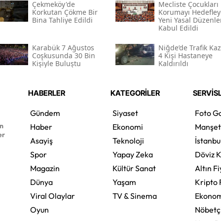
Çekmeköy'de
Mecliste Çocukları
Korkutan Çökme Bir
Korumayı Hedefle
Bina Tahliye Edildi
Yeni Yasal Düzenl
Kabul Edildi
Karabük 7 Ağustos
Niğde’de Trafik Kaz
Coşkusunda 30 Bin
4 Kişi Hastaneye
Kişiyle Buluştu
Kaldırıldı
HABERLER
KATEGORİLER
SERVİS
Gündem
Siyaset
Foto Ga
en
Haber
Ekonomi
Manşet
er
Asayiş
Teknoloji
İstanbu
Spor
Yapay Zeka
Döviz K
Magazin
Kültür Sanat
Altın Fi
Dünya
Yaşam
Kripto 
Viral Olaylar
TV & Sinema
Ekonom
Oyun
Nöbetç