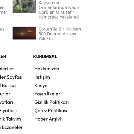
Kayseri'nin
yen
Ormanlarında Nadir
eme
Görülen O Misafir
Kameraya Yakalandı
ası
Çorum’da Bir Kıvılcım
500 Dönüm Araziyi
Yok Etti
LER
KURUMSAL
leriler
Hakkımızda
ler Sayfası
İletişim
l Borsası
Künye
urları
Yayın İlkeleri
yatları
Gizlilik Politikası
Fiyatları
Çerez Politikası
ik Takvim
Haber Arşivi
i Eczaneler