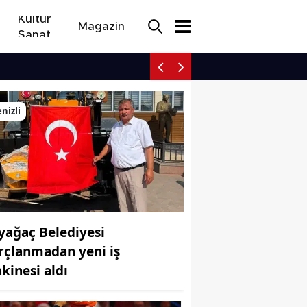
Kültür
Magazin
Sanat
Denizli ihracatçısı ABD v
nizli
yağaç Belediyesi
rçlanmadan yeni iş
kinesi aldı