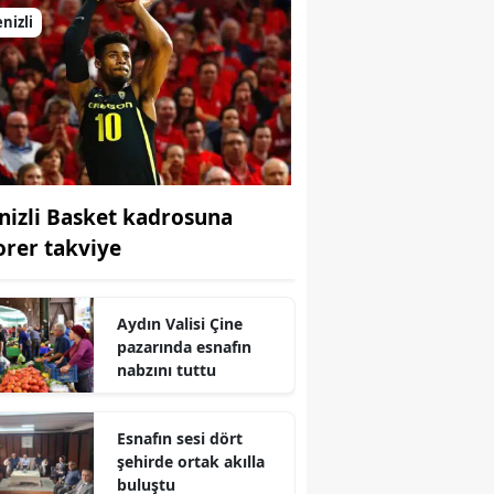
nizli
nizli Basket kadrosuna
orer takviye
Aydın Valisi Çine
pazarında esnafın
nabzını tuttu
Esnafın sesi dört
şehirde ortak akılla
buluştu