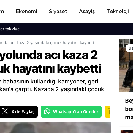
em
Ekonomi
Siyaset
Asayiş
Teknoloji
iye
unda acı kaza 2 yaşındaki çocuk hayatını kaybetti
De
 yolunda acı kaza 2
k hayatını kaybetti
de babasının kullandığı kamyonet, geri
an'a çarptı. Kazada 2 yaşındaki çocuk
Be
bo
X'de Paylaş
Whatsapp'tan Gönder
ma