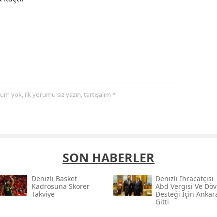
yorum yok, ilk yorumu siz yazın, tartışalım *
SON HABERLER
Denizli Basket
Denizli Ihracatçısı
Kadrosuna Skorer
Abd Vergisi Ve Döv
Takviye
Desteği Için Ankar
Gitti