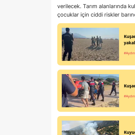
verilecek. Tarım alanlarında kull
çocuklar için ciddi riskler bar
Kuşad
yaka
#Aydın
Kuşad
#Aydın
Kuyuc