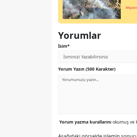
#Aydın
Yorumlar
İsim*
Yorum Yazın (500 Karakter)
Yorum yazma kurallarını
okumuş ve k
Aşağıdaki görselde işlemin sonucu