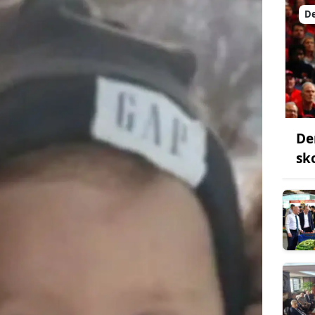
De
De
sk