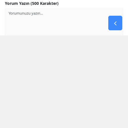
Yorum Yazın (500 Karakter)
GÖNDER
Yorum yazma kurallarını
okumuş ve kabul etmiş sayılırsınız
Aşağıdaki görselde işlemin sonucu kaçtır
* Bu içerik ile ilgili yorum yok, ilk yorumu siz yazın, tartışalım *