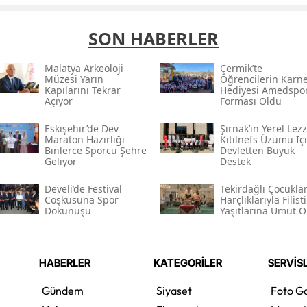
SON HABERLER
Malatya Arkeoloji
Çermik’te
Müzesi Yarın
Öğrencilerin Karn
Kapılarını Tekrar
Hediyesi Amedspo
Açıyor
Forması Oldu
Eskişehir’de Dev
Şırnak’ın Yerel Lezz
Maraton Hazırlığı
Kıtılnefs Üzümü Iç
Binlerce Sporcu Şehre
Devletten Büyük
Geliyor
Destek
Develi’de Festival
Tekirdağlı Çocukla
Coşkusuna Spor
Harçlıklarıyla Filisti
Dokunuşu
Yaşıtlarına Umut O
HABERLER
KATEGORİLER
SERVİS
Gündem
Siyaset
Foto Ga