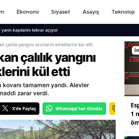
em
Ekonomi
Siyaset
Asayiş
Teknoloji
ını tekrar açıyor
an çalılık yangını arıcıların emeklerini kül etti
İs
kan çalılık yangını
erini kül etti
rı kovanı tamamen yandı. Alevler
maddi zarar verdi.
Es
X'de Paylaş
Whatsapp'tan Gönder
1 
öm