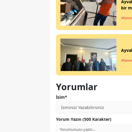
Ayva
bir m
#Balıke
Ayval
#Balıke
Yorumlar
İsim*
Yorum Yazın (500 Karakter)