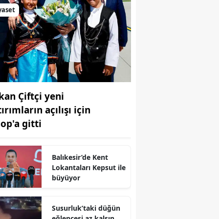
yaset
kan Çiftçi yeni
ırımların açılışı için
op'a gitti
Balıkesir’de Kent
Lokantaları Kepsut ile
büyüyor
Susurluk’taki düğün
eğlencesi az kalsın