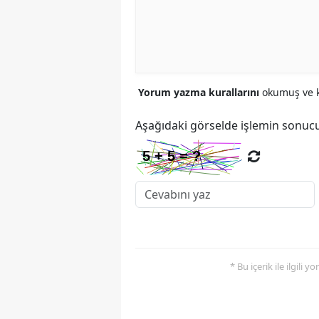
Yorum yazma kurallarını
okumuş ve k
Aşağıdaki görselde işlemin sonucu
* Bu içerik ile ilgili 