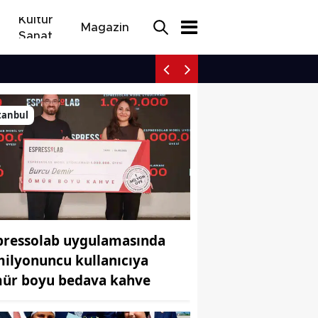
Kültür
Magazin
Sanat
Çermik’te öğrencilerin 
tanbul
pressolab uygulamasında
milyonuncu kullanıcıya
ür boyu bedava kahve