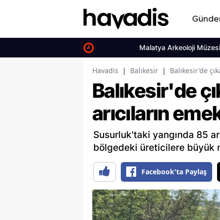
Günd
Malatya Arkeoloji Müzesi yarın kapılar
Havadis
|
Balıkesir
|
Balıkesir'de çık
Balıkesir'de çı
arıcıların emekl
Susurluk'taki yangında 85 a
bölgedeki üreticilere büyük 
Facebook'ta Paylaş