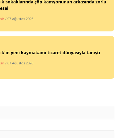
lık sokaklarında çöp kamyonunun arkasında zorlu
esai
sir
/ 07 Ağustos 2026
ık'ın yeni kaymakamı ticaret dünyasıyla tanıştı
sir
/ 07 Ağustos 2026