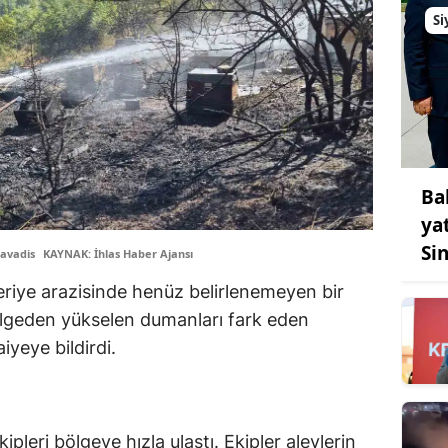
Si
Ba
yat
Sin
avadis
KAYNAK: İhlas Haber Ajansı
keriye arazisinde henüz belirlenemeyen bir
 Bölgeden yükselen dumanları fark eden
yeye bildirdi.
ipleri bölgeye hızla ulaştı. Ekipler alevlerin