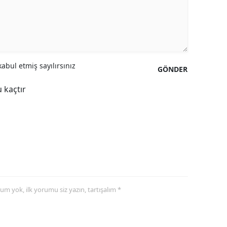
abul etmiş sayılırsınız
GÖNDER
 kaçtır
yorum yok, ilk yorumu siz yazın, tartışalım *