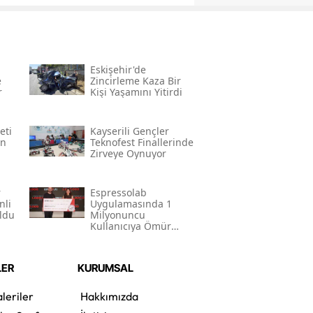
Eskişehir'de
e
Zincirleme Kaza Bir
r
Kişi Yaşamını Yitirdi
eti
Kayserili Gençler
in
Teknofest Finallerinde
Zirveye Oynuyor
r
Espressolab
nli
Uygulamasında 1
ldu
Milyonuncu
Kullanıcıya Ömür
Boyu Bedava Kahve
LER
KURUMSAL
leriler
Hakkımızda