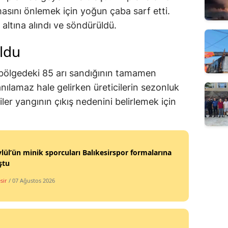
masını önlemek için yoğun çaba sarf etti.
 altına alındı ve söndürüldü.
ldu
 bölgedeki 85 arı sandığının tamamen
anılamaz hale gelirken üreticilerin sezonluk
ler yangının çıkış nedenini belirlemek için
ylül’ün minik sporcuları Balıkesirspor formalarına
ştu
sir
/ 07 Ağustos 2026