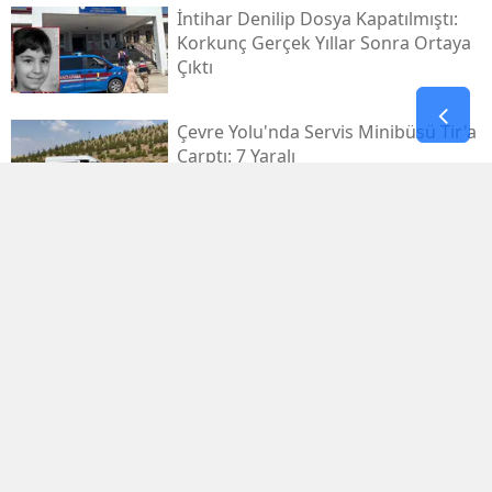
İntihar Denilip Dosya Kapatılmıştı:
Korkunç Gerçek Yıllar Sonra Ortaya
Çıktı
Çevre Yolu'nda Servis Minibüsü Tir'a
Çarptı: 7 Yaralı
Bakan Bolat'tan Kritik Savunma
Hamlesi: Bölgenin Kaderini
Değiştirecek
Lokma Tatlısı Boğazına Kaçınca
Mesai Arkadaşı Hayatını Kurtardı
Korkunç Kaza: Trenler Kafa Kafaya