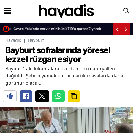
aya çıktı
Çevre Yolu'nda servis minibüsü TIR'a çarptı: 7 yaralı
Havadis
|
Bayburt
Bayburt sofralarında yöresel
lezzet rüzgarı esiyor
Bayburt'taki lokantalara özel tanıtım materyalleri
dağıtıldı. Şehrin yemek kültürü artık masalarda daha
görünür olacak.