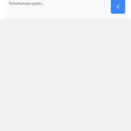
GÖNDER
Yorum yazma kurallarını
okumuş ve kabul etmiş sayılırsınız
Aşağıdaki görselde işlemin sonucu kaçtır
* Bu içerik ile ilgili yorum yok, ilk yorumu siz yazın, tartışalım *