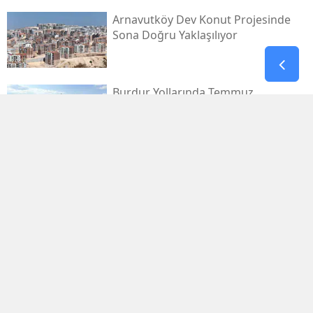
Arnavutköy Dev Konut Projesinde
Sona Doğru Yaklaşılıyor
Burdur Yollarında Temmuz
Bilançosu Ağırlaştı
Karşıyaka Stadı Için Beklenen Zemin
Etüdü Ihalesi Yola Çıktı
Denizli Basket Kadrosunu Korumaya
Devam Ediyor
Bodrum Dondurmasında 50 Liradan