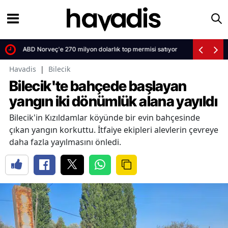
etti
ABD Norveç'e 270 milyon dolarlık top mermisi satıyor
Havadis
|
Bilecik
Bilecik'te bahçede başlayan
yangın iki dönümlük alana yayıldı
Bilecik'in Kızıldamlar köyünde bir evin bahçesinde
çıkan yangın korkuttu. İtfaiye ekipleri alevlerin çevreye
daha fazla yayılmasını önledi.