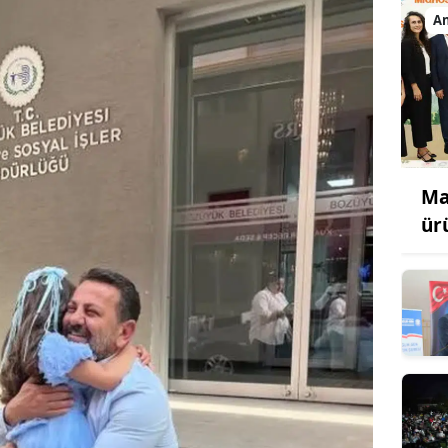
A
Ma
ür