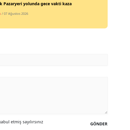
ik Pazaryeri yolunda gece vakti kaza
k
/ 07 Ağustos 2026
abul etmiş sayılırsınız
GÖNDER