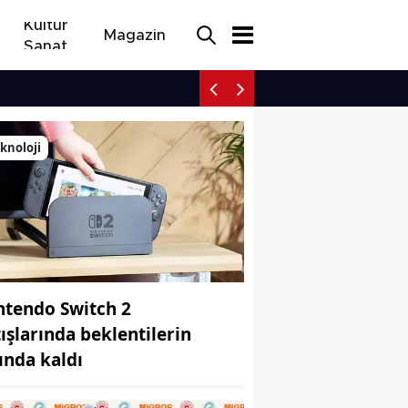
Kültür
Magazin
Sanat
Düzce’de ticari plaka dev
knoloji
ntendo Switch 2
tışlarında beklentilerin
tında kaldı