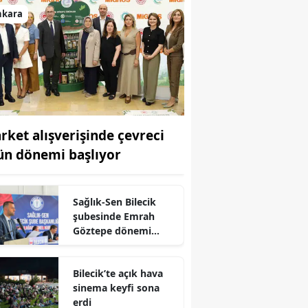
nkara
rket alışverişinde çevreci
ün dönemi başlıyor
Sağlık-Sen Bilecik
şubesinde Emrah
Göztepe dönemi
devam ediyor
Bilecik’te açık hava
sinema keyfi sona
erdi