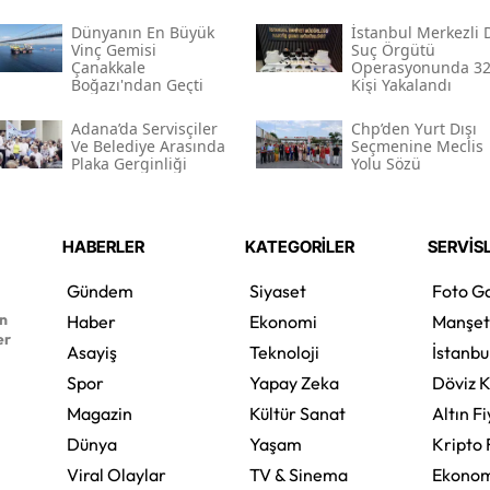
Dünyanın En Büyük
İstanbul Merkezli 
Vinç Gemisi
Suç Örgütü
Çanakkale
Operasyonunda 3
Boğazı'ndan Geçti
Kişi Yakalandı
Adana’da Servisçiler
Chp’den Yurt Dışı
Ve Belediye Arasında
Seçmenine Meclis
Plaka Gerginliği
Yolu Sözü
HABERLER
KATEGORİLER
SERVİS
Gündem
Siyaset
Foto Ga
en
Haber
Ekonomi
Manşet
er
Asayiş
Teknoloji
İstanbu
Spor
Yapay Zeka
Döviz K
Magazin
Kültür Sanat
Altın Fi
Dünya
Yaşam
Kripto 
Viral Olaylar
TV & Sinema
Ekonom