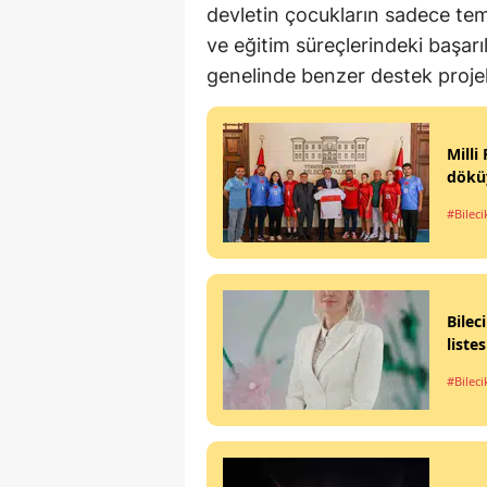
devletin çocukların sadece tem
ve eğitim süreçlerindeki başarıl
genelinde benzer destek proje
Milli
dökü
#Bileci
Bilec
liste
#Bileci