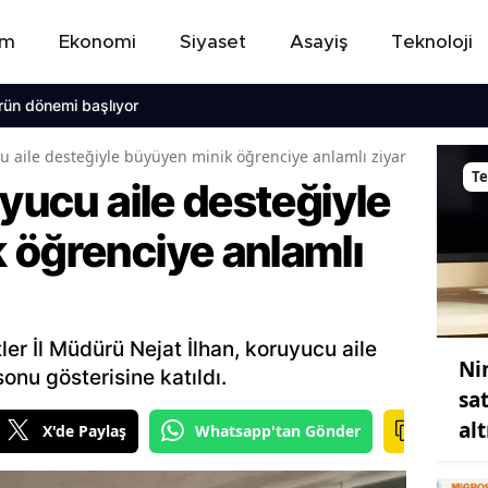
em
Ekonomi
Siyaset
Asayiş
Teknoloji
emi başlıyor
cu aile desteğiyle büyüyen minik öğrenciye anlamlı ziyaret
Te
uyucu aile desteğiyle
 öğrenciye anlamlı
ler İl Müdürü Nejat İlhan, koruyucu aile
Ni
sonu gösterisine katıldı.
sa
al
X'de Paylaş
Whatsapp'tan Gönder