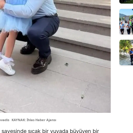
avadis
KAYNAK: İhlas Haber Ajansı
ti sayesinde sıcak bir yuvada büyüyen bir