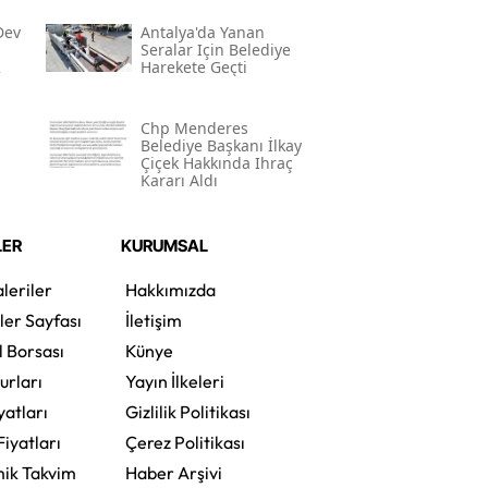
Dev
Antalya'da Yanan
Seralar Için Belediye
2
Harekete Geçti
Chp Menderes
Belediye Başkanı İlkay
Çiçek Hakkında Ihraç
Kararı Aldı
LER
KURUMSAL
leriler
Hakkımızda
ler Sayfası
İletişim
l Borsası
Künye
urları
Yayın İlkeleri
yatları
Gizlilik Politikası
Fiyatları
Çerez Politikası
ik Takvim
Haber Arşivi