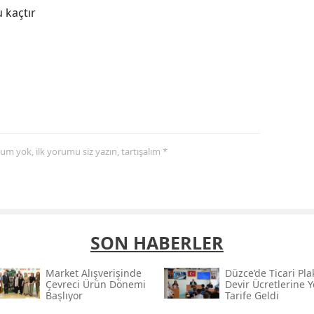
 kaçtır
yorum yok, ilk yorumu siz yazın, tartışalım *
SON HABERLER
Market Alışverişinde
Düzce’de Ticari Pla
Çevreci Ürün Dönemi
Devir Ücretlerine Y
Başlıyor
Tarife Geldi