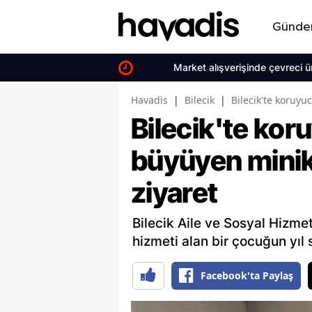
Günd
Market alışverişinde çevreci ürün dön
Havadis
|
Bilecik
|
Bilecik'te koruyu
Bilecik'te kor
büyüyen minik
ziyaret
Bilecik Aile ve Sosyal Hizmet
hizmeti alan bir çocuğun yıl 
Facebook'ta Paylaş