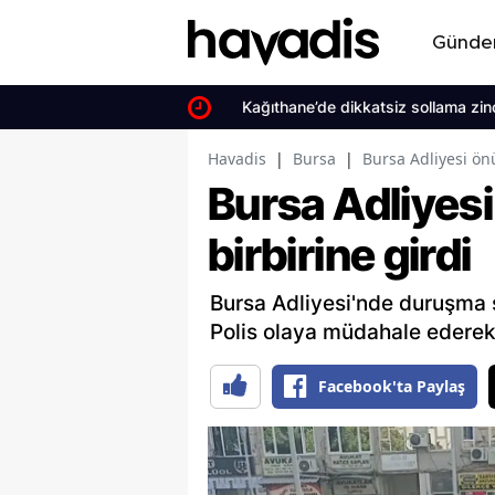
Günd
Kağıthane’de dikkatsiz sollama zinci
Havadis
|
Bursa
|
Bursa Adliyesi önü
Bursa Adliyesi
birbirine girdi
Bursa Adliyesi'nde duruşma s
Polis olaya müdahale ederek 5
Facebook'ta Paylaş