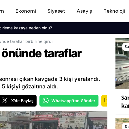
em
Ekonomi
Siyaset
Asayiş
Teknoloji
rleme kazaya neden oldu?
nde taraflar birbirine girdi
S
 önünde taraflar
onrası çıkan kavgada 3 kişi yaralandı.
 kişiyi gözaltına aldı.
Sa
X'de Paylaş
Whatsapp'tan Gönder
ka
De