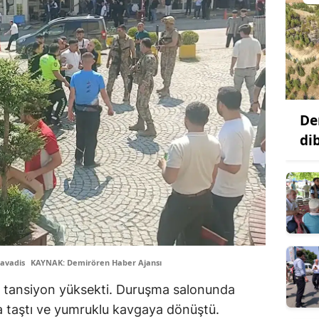
De
di
avadis
KAYNAK: Demirören Haber Ajansı
n tansiyon yüksekti. Duruşma salonunda
na taştı ve yumruklu kavgaya dönüştü.