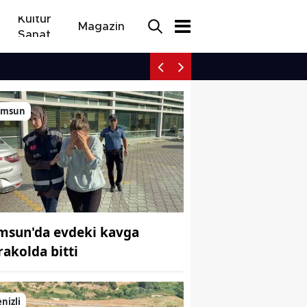
Kültür
Magazin
Sanat
Rize’de geleneksel zana
amsun
msun'da evdeki kavga
rakolda bitti
nizli