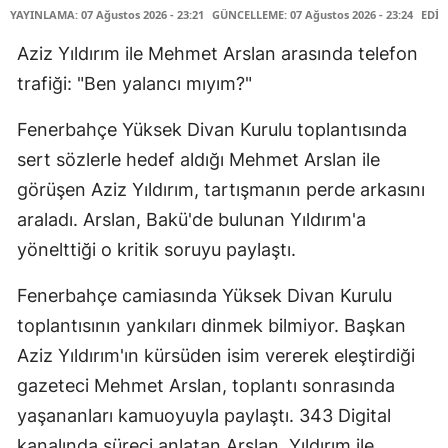
YAYINLAMA: 07 Ağustos 2026 - 23:21
GÜNCELLEME: 07 Ağustos 2026 - 23:24
EDİT
Aziz Yıldırım ile Mehmet Arslan arasında telefon
trafiği: "Ben yalancı mıyım?"
Fenerbahçe Yüksek Divan Kurulu toplantısında
sert sözlerle hedef aldığı Mehmet Arslan ile
görüşen Aziz Yıldırım, tartışmanın perde arkasını
araladı. Arslan, Bakü'de bulunan Yıldırım'a
yönelttiği o kritik soruyu paylaştı.
Fenerbahçe camiasında Yüksek Divan Kurulu
toplantısının yankıları dinmek bilmiyor. Başkan
Aziz Yıldırım'ın kürsüden isim vererek eleştirdiği
gazeteci Mehmet Arslan, toplantı sonrasında
yaşananları kamuoyuyla paylaştı. 343 Digital
kanalında süreci anlatan Arslan, Yıldırım ile