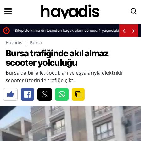
dı
Silopi’de klima ünitesinden kaçak akım sonucu 4 yaşındaki çocuk öldü
Havadis
|
Bursa
Bursa trafiğinde akıl almaz
scooter yolculuğu
Bursa'da bir aile, çocukları ve eşyalarıyla elektrikli
scooter üzerinde trafiğe çıktı.