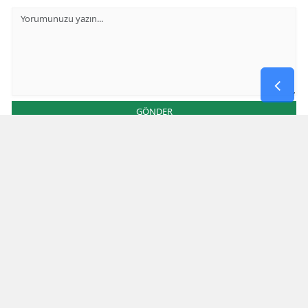
GÖNDER
Yorum yazma kurallarını
okumuş ve kabul etmiş sayılırsınız
Aşağıdaki görselde işlemin sonucu kaçtır
* Bu içerik ile ilgili yorum yok, ilk yorumu siz yazın, tartışalım *