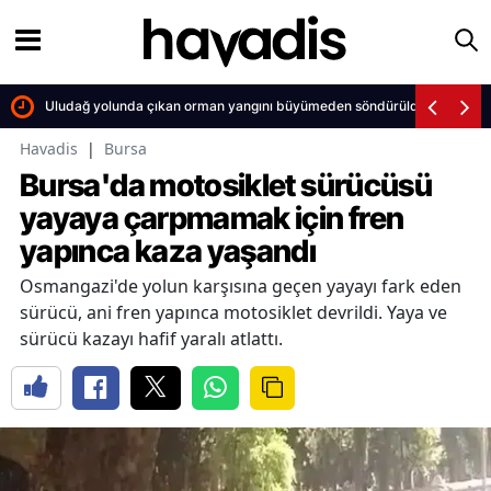
Uludağ yolunda çıkan orman yangını büyümeden söndürüldü
Havadis
|
Bursa
Bursa'da motosiklet sürücüsü
yayaya çarpmamak için fren
yapınca kaza yaşandı
Osmangazi'de yolun karşısına geçen yayayı fark eden
sürücü, ani fren yapınca motosiklet devrildi. Yaya ve
sürücü kazayı hafif yaralı atlattı.