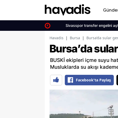
Günd
Sivasspor transfer engelini aştı ve dö
Havadis
|
Bursa
|
Bursa’da sular ger
Bursa’da sular 
BUSKİ ekipleri içme suyu ha
Musluklarda su akışı kademe
Facebook'ta Paylaş