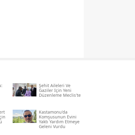
u:
Şehit Aileleri Ve
Gaziler Için Yeni
Düzenleme Meclis'te
ert
Kastamonu'da
çin
Komşusunun Evini
ü
Yaktı Yardım Etmeye
Geleni Vurdu