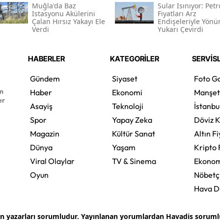
Muğla'da Baz
Sular Isınıyor: Petr
Istasyonu Akülerini
Fiyatları Arz
Çalan Hırsız Yakayı Ele
Endişeleriyle Yönü
Verdi
Yukarı Çevirdi
HABERLER
KATEGORİLER
SERVİS
Gündem
Siyaset
Foto Ga
en
Haber
Ekonomi
Manşet
er
Asayiş
Teknoloji
İstanbu
Spor
Yapay Zeka
Döviz K
Magazin
Kültür Sanat
Altın Fi
Dünya
Yaşam
Kripto 
Viral Olaylar
TV & Sinema
Ekonom
Oyun
Nöbetç
Hava 
an yazarları sorumludur. Yayınlanan yorumlardan Havadis sorumlu 