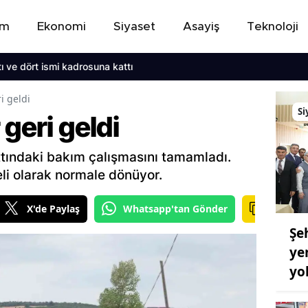
em
Ekonomi
Siyaset
Asayiş
Teknoloji
rt ismi kadrosuna kattı
i geldi
Si
geri geldi
ttındaki bakım çalışmasını tamamladı.
li olarak normale dönüyor.
X'de Paylaş
Whatsapp'tan Gönder
Şeh
ye
yo