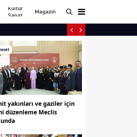
Kültür
Magazin
Sanat
Rüşvet operasyonu: İtiraf
yaset
it yakınları ve gaziler için
ni düzenleme Meclis
lunda