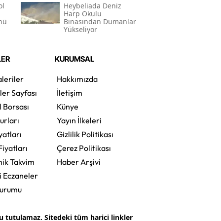
ol
Heybeliada Deniz
Harp Okulu
nü
Binasından Dumanlar
Yükseliyor
LER
KURUMSAL
leriler
Hakkımızda
ler Sayfası
İletişim
l Borsası
Künye
urları
Yayın İlkeleri
yatları
Gizlilik Politikası
Fiyatları
Çerez Politikası
ik Takvim
Haber Arşivi
i Eczaneler
Durumu
tutulamaz. Sitedeki tüm harici linkler