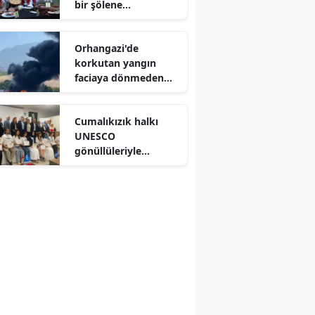
bir şölene
hazırlanıyor
Orhangazi'de
korkutan yangın
faciaya dönmeden
durduruldu
Cumalıkızık halkı
UNESCO
gönüllüleriyle
geleceğini planlıyor