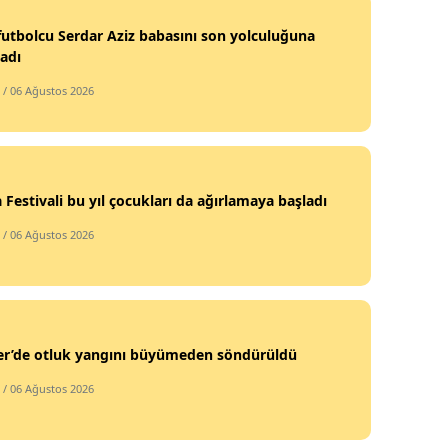
 futbolcu Serdar Aziz babasını son yolculuğuna
adı
/ 06 Ağustos 2026
 Festivali bu yıl çocukları da ağırlamaya başladı
/ 06 Ağustos 2026
fer’de otluk yangını büyümeden söndürüldü
/ 06 Ağustos 2026