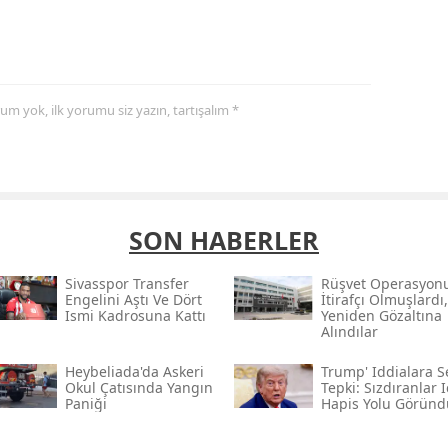
yorum yok, ilk yorumu siz yazın, tartışalım *
SON HABERLER
Sivasspor Transfer
Rüşvet Operasyon
Engelini Aştı Ve Dört
İtirafçı Olmuşlardı,
Ismi Kadrosuna Kattı
Yeniden Gözaltına
Alındılar
Heybeliada'da Askeri
Trump' Iddialara S
Okul Çatısında Yangın
Tepki: Sızdıranlar I
Paniği
Hapis Yolu Göründ