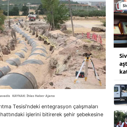
Si
Si
aş
ka
avadis
KAYNAK: İhlas Haber Ajansı
ıtma Tesisi’ndeki entegrasyon çalışmaları
 hattındaki işlerini bitirerek şehir şebekesine