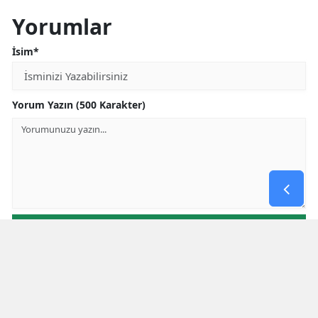
Yorumlar
İsim*
Yorum Yazın (500 Karakter)
GÖNDER
Yorum yazma kurallarını
okumuş ve kabul etmiş sayılırsınız
Aşağıdaki görselde işlemin sonucu kaçtır