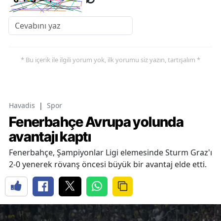
* Bu içerik ile ilgili yorum yok, ilk yorumu siz yazın, tartışalım *
Havadis
|
Spor
Fenerbahçe Avrupa yolunda
avantajı kaptı
Fenerbahçe, Şampiyonlar Ligi elemesinde Sturm Graz'ı
2-0 yenerek rövanş öncesi büyük bir avantaj elde etti.