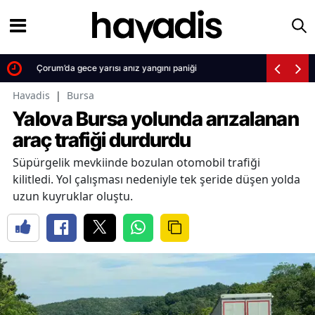
Çorum’da gece yarısı anız yangını paniği
Havadis
|
Bursa
Yalova Bursa yolunda arızalanan
araç trafiği durdurdu
Süpürgelik mevkiinde bozulan otomobil trafiği
kilitledi. Yol çalışması nedeniyle tek şeride düşen yolda
uzun kuyruklar oluştu.