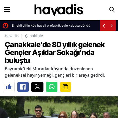
Emekli çiftin köy hayali prefabrik evle kabusa döndü
Havadis
|
Çanakkale
Çanakkale’de 80 yıllık gelenek
Gençler Aşıklar Sokağı’nda
buluştu
Bayramiç’teki Muratlar köyünde düzenlenen
geleneksel hayır yemeği, gençleri bir araya getirdi.