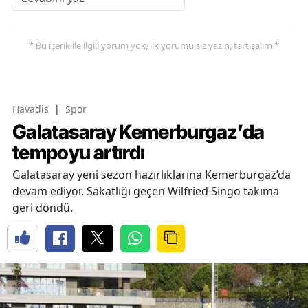
* Bu içerik ile ilgili yorum yok, ilk yorumu siz yazın, tartışalım *
Havadis
|
Spor
Galatasaray Kemerburgaz’da
tempoyu artırdı
Galatasaray yeni sezon hazırlıklarına Kemerburgaz’da
devam ediyor. Sakatlığı geçen Wilfried Singo takıma
geri döndü.