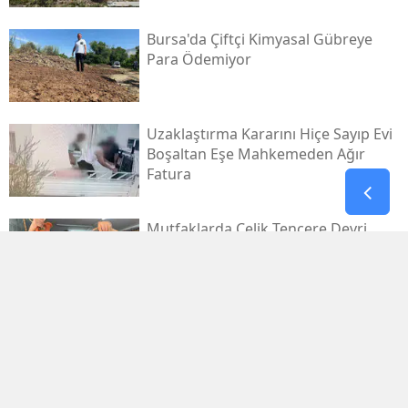
Bursa'da Çiftçi Kimyasal Gübreye
Para Ödemiyor
Uzaklaştırma Kararını Hiçe Sayıp Evi
Boşaltan Eşe Mahkemeden Ağır
Fatura
Mutfaklarda Çelik Tencere Devri
Kapanıyor Mu?
Tatil Yerine Sanayiyi Seçtiler