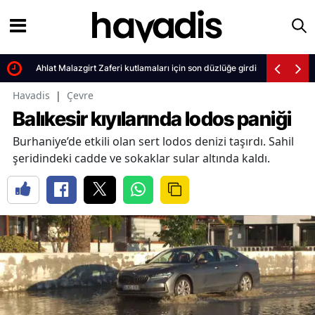
Ahlat Malazgirt Zaferi kutlamaları için son düzlüğe girdi
Havadis
|
Çevre
Balıkesir kıyılarında lodos paniği
Burhaniye’de etkili olan sert lodos denizi taşırdı. Sahil
şeridindeki cadde ve sokaklar sular altında kaldı.