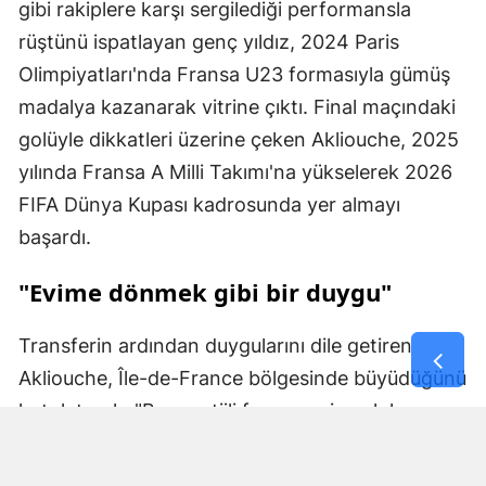
gibi rakiplere karşı sergilediği performansla
rüştünü ispatlayan genç yıldız, 2024 Paris
Olimpiyatları'nda Fransa U23 formasıyla gümüş
madalya kazanarak vitrine çıktı. Final maçındaki
golüyle dikkatleri üzerine çeken Akliouche, 2025
yılında Fransa A Milli Takımı'na yükselerek 2026
FIFA Dünya Kupası kadrosunda yer almayı
başardı.
"Evime dönmek gibi bir duygu"
Transferin ardından duygularını dile getiren
Akliouche, Île-de-France bölgesinde büyüdüğünü
hatırlatarak, "Bu prestijli formayı giymek hem
benim hem de ailem için paha biçilemez bir
gurur. Paris Saint-Germain'in bir parçası olmak,