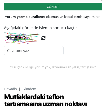
GÖNDER
Yorum yazma kurallarını
okumuş ve kabul etmiş sayılırsınız
Aşağıdaki görselde işlemin sonucu kaçtır
* Bu içerik ile ilgili yorum yok, ilk yorumu siz yazın, tartışalım *
Havadis
|
Gündem
Mutfaklardaki teflon
tartışmasına uzman noktayı