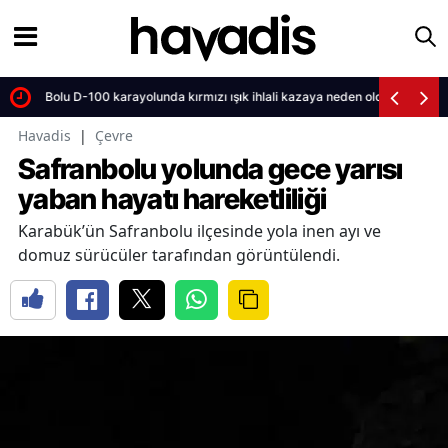
Bolu D-100 karayolunda kırmızı ışık ihlali kazaya neden oldu?
Havadis
|
Çevre
Safranbolu yolunda gece yarısı
yaban hayatı hareketliliği
Karabük’ün Safranbolu ilçesinde yola inen ayı ve
domuz sürücüler tarafından görüntülendi.