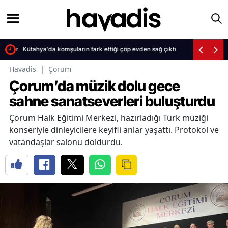
 sürpriz veda
Kütahya'da komşuların fark ettiği çöp evden sağ çıktı
Havadis
|
Çorum
Çorum’da müzik dolu gece
sahne sanatseverleri buluşturdu
Çorum Halk Eğitimi Merkezi, hazırladığı Türk müziği
konseriyle dinleyicilere keyifli anlar yaşattı. Protokol ve
vatandaşlar salonu doldurdu.