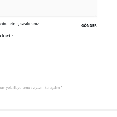
abul etmiş sayılırsınız
GÖNDER
 kaçtır
yorum yok, ilk yorumu siz yazın, tartışalım *