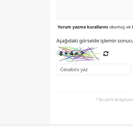
Yorum yazma kurallarını
okumuş ve k
Aşağıdaki görselde işlemin sonucu
* Bu içerik ile ilgili 