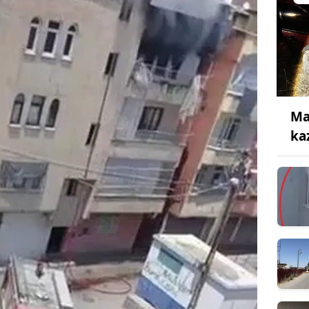
Ma
ka