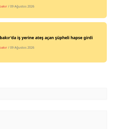
bakır
/ 09 Ağustos 2026
bakır'da iş yerine ateş açan şüpheli hapse girdi
bakır
/ 09 Ağustos 2026