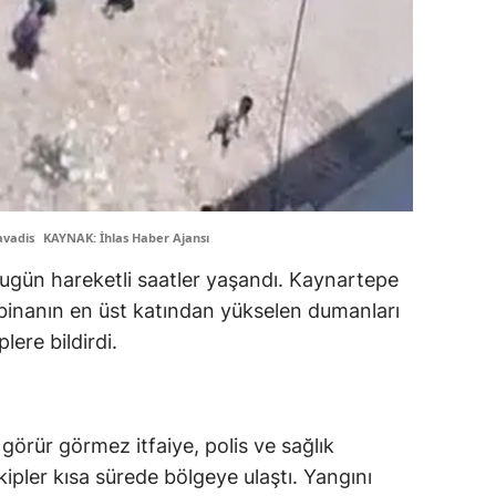
avadis
KAYNAK: İhlas Haber Ajansı
 bugün hareketli saatler yaşandı. Kaynartepe
ir binanın en üst katından yükselen dumanları
ere bildirdi.
görür görmez itfaiye, polis ve sağlık
Ekipler kısa sürede bölgeye ulaştı. Yangını