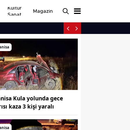
Kültür
Magazin
Sanat
Taşköprü’de 40 bin kişili
anisa
nisa Kula yolunda gece
ısı kaza 3 kişi yaralı
anisa