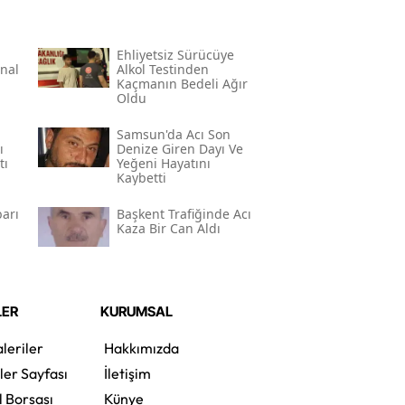
Ehliyetsiz Sürücüye
inal
Alkol Testinden
Kaçmanın Bedeli Ağır
Oldu
Samsun'da Acı Son
ı
Denize Giren Dayı Ve
tı
Yeğeni Hayatını
Kaybetti
arı
Başkent Trafiğinde Acı
Kaza Bir Can Aldı
LER
KURUMSAL
leriler
Hakkımızda
ler Sayfası
İletişim
l Borsası
Künye