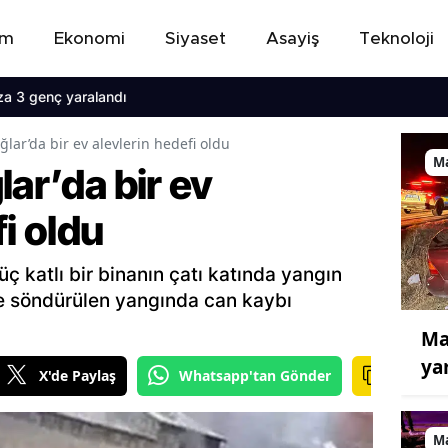
em
Ekonomi
Siyaset
Asayiş
Teknoloji
nç yaralandı
ğlar’da bir ev alevlerin hedefi oldu
M
lar’da bir ev
i oldu
ç katlı bir binanın çatı katında yangın
le söndürülen yangında can kaybı
Ma
yar
X'de Paylaş
Whatsapp'tan Gönder
M