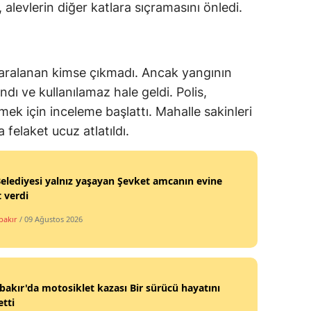
i, alevlerin diğer katlara sıçramasını önledi.
yaralanan kimse çıkmadı. Ancak yangının
dı ve kullanılamaz hale geldi. Polis,
emek için inceleme başlattı. Mahalle sakinleri
 felaket ucuz atlatıldı.
Belediyesi yalnız yaşayan Şevket amcanın evine
 verdi
bakır
/ 09 Ağustos 2026
bakır'da motosiklet kazası Bir sürücü hayatını
tti