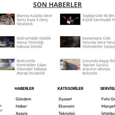
SON HABERLER
Manisa Kula’da Gece
Taşköprü’de 40 Bin
Yarısı Kaza 3 Genç
Kişilik Sarımsaklı F
Yaralandı
Bodrum'daki Otelde
Kastamonu Cide
Havuz Temizliği
Yolunda Gece Yarıs
Kabusa Döndü
Otomobiller Çarpış
Bodrum’da
Çorumda Kayıp Ihb
Kontrolden Çıkan
Yapılan Sürücü
Otomobil Taklalar
Aracının Altında
Atarak Durabildi
Bulundu
HABERLER
KATEGORİLER
SERVİS
Gündem
Siyaset
Foto Ga
en
Haber
Ekonomi
Manşet
er
Asayiş
Teknoloji
İstanbu