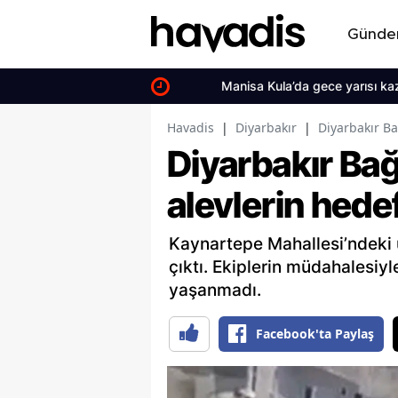
Günd
Manisa Kula’da gece yarısı kaza 3 ge
Havadis
|
Diyarbakır
|
Diyarbakır Ba
Diyarbakır Bağ
alevlerin hedef
Kaynartepe Mahallesi’ndeki ü
çıktı. Ekiplerin müdahalesiy
yaşanmadı.
Facebook'ta Paylaş