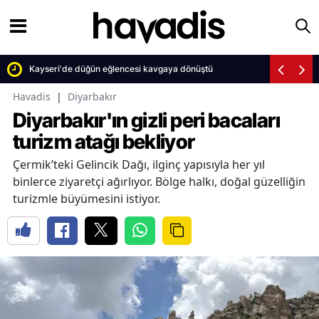
Kayseri'de düğün eğlencesi kavgaya dönüştü
Havadis
|
Diyarbakır
Diyarbakır'ın gizli peri bacaları
turizm atağı bekliyor
Çermik’teki Gelincik Dağı, ilginç yapısıyla her yıl
binlerce ziyaretçi ağırlıyor. Bölge halkı, doğal güzelliğin
turizmle büyümesini istiyor.