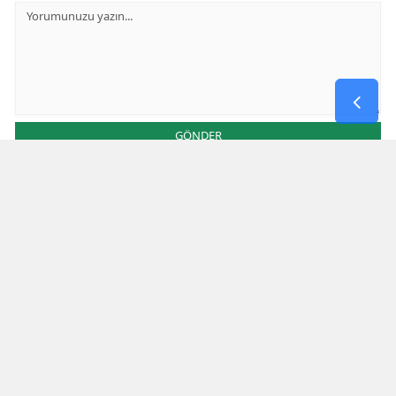
GÖNDER
Yorum yazma kurallarını
okumuş ve kabul etmiş sayılırsınız
Aşağıdaki görselde işlemin sonucu kaçtır
* Bu içerik ile ilgili yorum yok, ilk yorumu siz yazın, tartışalım *