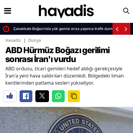
Çanakkale Boğazı’nda yük gemisi arıza yapınca trafik durma noktasına 
Havadis
|
Dünya
ABD Hürmüz Boğazı gerilimi
sonrası İran'ı vurdu
ABD ordusu, ticari gemileri hedef aldığı gerekçesiyle
İran'a yeni hava saldırıları düzenledi. Bölgedeki liman
kentlerinden patlama sesleri yükseliyor.