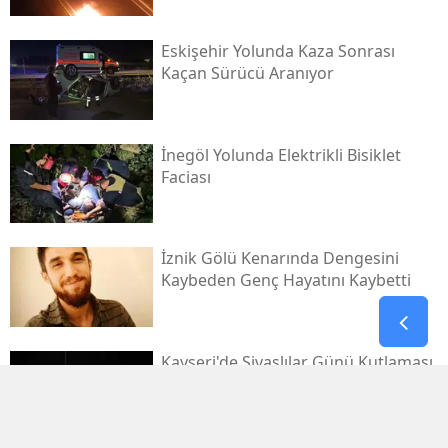
Eskişehir Yolunda Kaza Sonrası
Kaçan Sürücü Aranıyor
İnegöl Yolunda Elektrikli Bisiklet
Faciası
İznik Gölü Kenarında Dengesini
Kaybeden Genç Hayatını Kaybetti
Kayseri'de Sivaslılar Günü Kutlaması
Ebru Yaşar Konseriyle Şenlendi