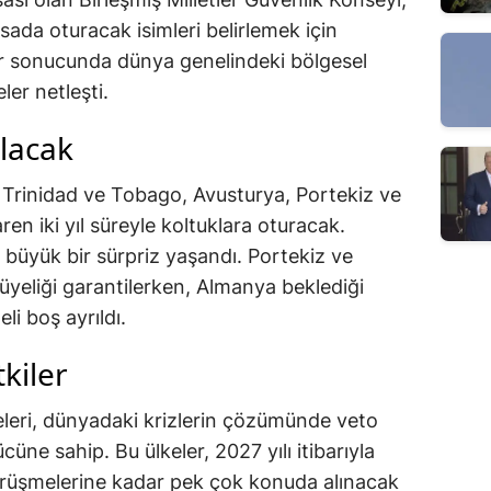
ada oturacak isimleri belirlemek için
ar sonucunda dünya genelindeki bölgesel
ler netleşti.
olacak
rinidad ve Tobago, Avusturya, Portekiz ve
ren iki yıl süreyle koltuklara oturacak.
 büyük bir sürpriz yaşandı. Portekiz ve
 üyeliği garantilerken, Almanya beklediği
i boş ayrıldı.
tkiler
eleri, dünyadaki krizlerin çözümünde veto
cüne sahip. Bu ülkeler, 2027 yılı itibarıyla
örüşmelerine kadar pek çok konuda alınacak