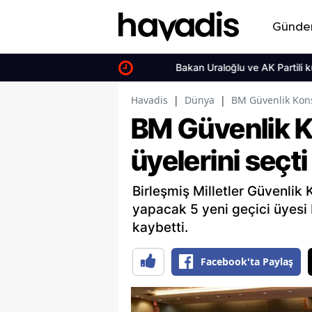
Günd
Bakan Uraloğlu ve AK Partili kurmayl
Havadis
|
Dünya
|
BM Güvenlik Konse
BM Güvenlik K
üyelerini seçti
Birleşmiş Milletler Güvenli
yapacak 5 yeni geçici üyesi b
kaybetti.
Facebook'ta Paylaş