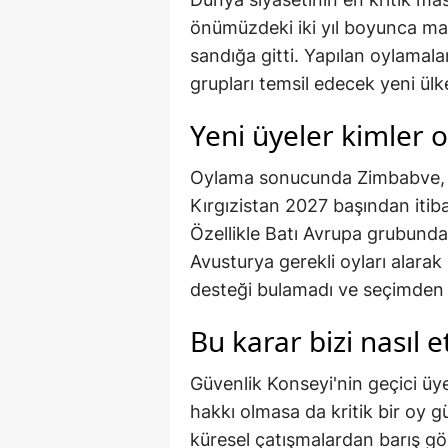
önümüzdeki iki yıl boyunca mas
sandığa gitti. Yapılan oylamal
grupları temsil edecek yeni ülke
Yeni üyeler kimler 
Oylama sonucunda Zimbabve, T
Kırgızistan 2027 başından itiba
Özellikle Batı Avrupa grubunda
Avusturya gerekli oyları alarak
desteği bulamadı ve seçimden el
Bu karar bizi nasıl e
Güvenlik Konseyi'nin geçici üy
hakkı olmasa da kritik bir oy gü
küresel çatışmalardan barış g