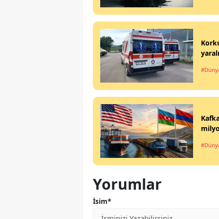
Korku
yaral
#Düny
Kafka
milyo
#Düny
Yorumlar
İsim*