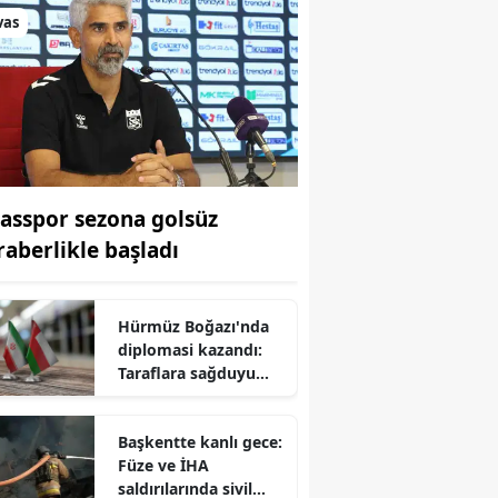
vas
vasspor sezona golsüz
raberlikle başladı
Hürmüz Boğazı'nda
diplomasi kazandı:
Taraflara sağduyu
çağrısı
Başkentte kanlı gece:
Füze ve İHA
saldırılarında sivil