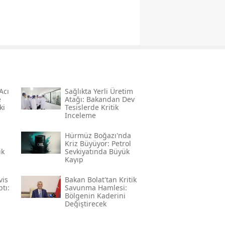
Acı
Sağlıkta Yerli Üretim
e
Atağı: Bakandan Dev
ki
Tesislerde Kritik
Inceleme
Hürmüz Boğazı'nda
Kriz Büyüyor: Petrol
ik
Sevkiyatında Büyük
Kayıp
vis
Bakan Bolat'tan Kritik
tı:
Savunma Hamlesi:
Bölgenin Kaderini
Değiştirecek