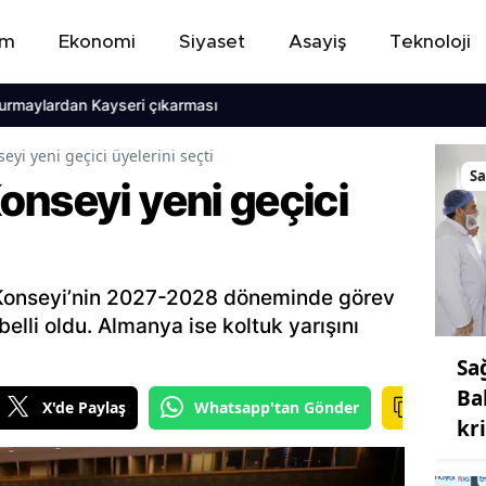
em
Ekonomi
Siyaset
Asayiş
Teknoloji
ardan Kayseri çıkarması
yi yeni geçici üyelerini seçti
Sa
onseyi yeni geçici
k Konseyi’nin 2027-2028 döneminde görev
elli oldu. Almanya ise koltuk yarışını
Sa
Ba
X'de Paylaş
Whatsapp'tan Gönder
kr