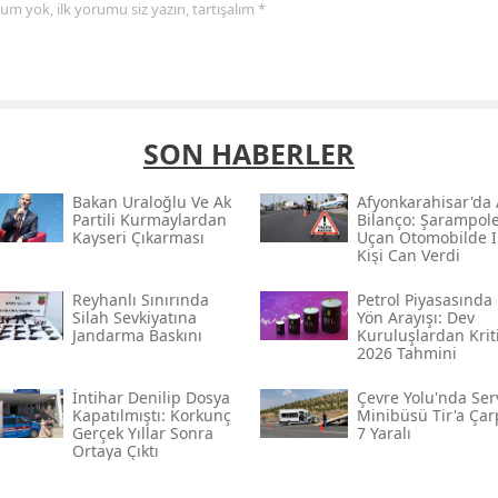
yorum yok, ilk yorumu siz yazın, tartışalım *
SON HABERLER
Bakan Uraloğlu Ve Ak
Afyonkarahisar'da 
Partili Kurmaylardan
Bilanço: Şarampol
Kayseri Çıkarması
Uçan Otomobilde I
Kişi Can Verdi
Reyhanlı Sınırında
Petrol Piyasasında
Silah Sevkiyatına
Yön Arayışı: Dev
Jandarma Baskını
Kuruluşlardan Krit
2026 Tahmini
İntihar Denilip Dosya
Çevre Yolu'nda Ser
Kapatılmıştı: Korkunç
Minibüsü Tir'a Çarp
Gerçek Yıllar Sonra
7 Yaralı
Ortaya Çıktı