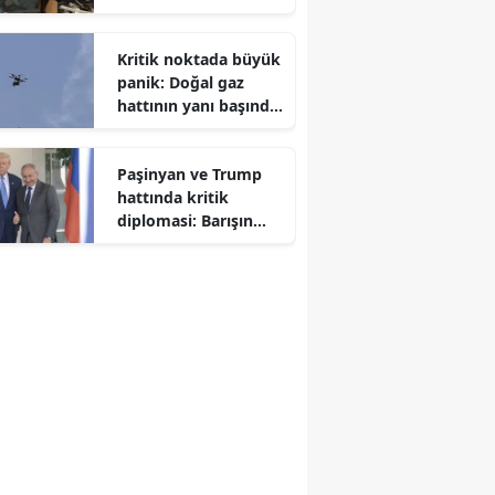
kayıplar yaşandı
Kritik noktada büyük
panik: Doğal gaz
hattının yanı başında
İHA dehşeti
Paşinyan ve Trump
hattında kritik
diplomasi: Barışın
mimarı olarak anıldı