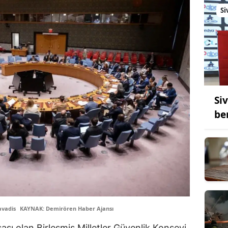
Si
Si
be
avadis
KAYNAK: Demirören Haber Ajansı
ası olan Birleşmiş Milletler Güvenlik Konseyi,