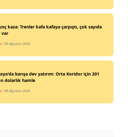
nç kaza: Trenler kafa kafaya çarpıştı, çok sayıda
ı var
a
/ 08 Ağustos 2026
sya'da barışa dev yatırım: Orta Koridor için 201
n dolarlık hamle
a
/ 08 Ağustos 2026