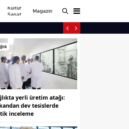
Kültür
Magazin
Sanat
Afyonkarahisar'da acı bi
ğlık
ğlıkta yerli üretim atağı:
kandan dev tesislerde
itik inceleme