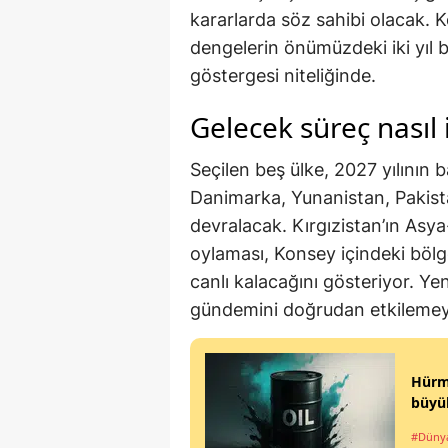
kararlarda söz sahibi olacak. K
dengelerin önümüzdeki iki yıl b
göstergesi niteliğinde.
Gelecek süreç nasıl 
Seçilen beş ülke, 2027 yılının 
Danimarka, Yunanistan, Pakist
devralacak. Kırgızistan’ın Asy
oylaması, Konsey içindeki bö
canlı kalacağını gösteriyor. Yen
gündemini doğrudan etkileme
Hürmü
büyü
#Düny