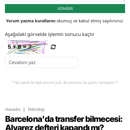
GÖNDER
Yorum yazma kurallarını
okumuş ve kabul etmiş sayılırsınız
Aşağıdaki görselde işlemin sonucu kaçtır
* Bu içerik ile ilgili yorum yok, ilk yorumu siz yazın, tartışalım *
Havadis
|
Teknoloji
Barcelona'da transfer bilmecesi:
Alvarez defteri kapandı mı?