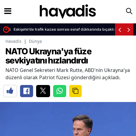
 düştü
Eskişehir’de trafik kazası sonrası esnaf dükkanında bıçaklı kavga çıktı
Havadis
|
Dünya
NATO Ukrayna'ya füze
sevkiyatını hızlandırdı
NATO Genel Sekreteri Mark Rutte, ABD'nin Ukrayna'ya
düzenli olarak Patriot füzesi gönderdiğini açıkladı.