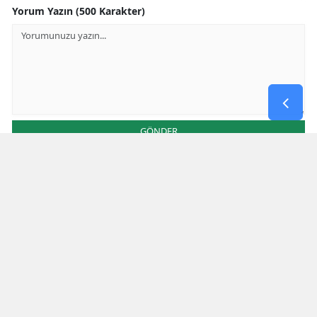
Yorum Yazın (500 Karakter)
GÖNDER
Yorum yazma kurallarını
okumuş ve kabul etmiş sayılırsınız
Aşağıdaki görselde işlemin sonucu kaçtır
* Bu içerik ile ilgili yorum yok, ilk yorumu siz yazın, tartışalım *