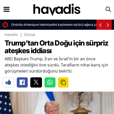
Ordu’da direksiyon hakimiyetini kaybeden sürücü ağaca çarparak can 
Havadis
|
Dünya
Trump'tan Orta Doğu için sürpriz
ateşkes iddiası
ABD Başkanı Trump, İran ve İsrail'in bir an önce
ateşkes istediğini öne sürdü. Tarafların nihai barış için
görüşmeleri sürdürdüğünü belirtti.